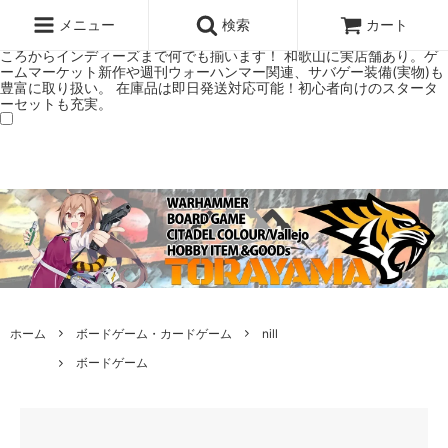
ウォーハンマー(40k/AoS)、ボードゲーム、シタデルカラーの正規プレ
ミアムショップTORAYAMA。通販・オンラインショップです！ ウォー
メニュー
検索
カート
ハンマーとボードゲームのことなら当店へ！ボードゲームもメジャーど
ころからインディーズまで何でも揃います！ 和歌山に実店舗あり。ゲ
ームマーケット新作や週刊ウォーハンマー関連、サバゲー装備(実物)も
豊富に取り扱い。 在庫品は即日発送対応可能！初心者向けのスタータ
ーセットも充実。
ホーム
ボードゲーム・カードゲーム
nill
ボードゲーム