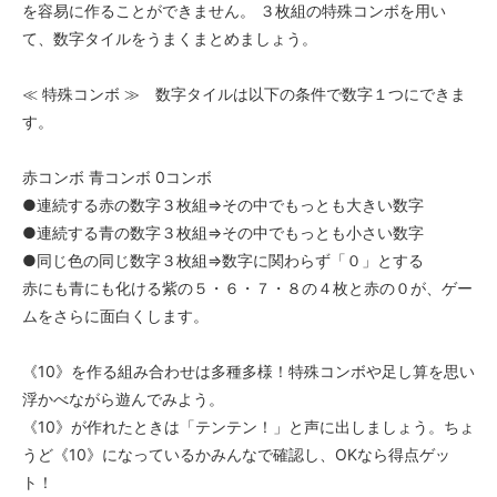
を容易に作ることができません。 ３枚組の特殊コンボを用い
て、数字タイルをうまくまとめましょう。
≪ 特殊コンボ ≫ 数字タイルは以下の条件で数字１つにできま
す。
赤コンボ 青コンボ 0コンボ
●連続する赤の数字３枚組⇒その中でもっとも大きい数字
●連続する青の数字３枚組⇒その中でもっとも小さい数字
●同じ色の同じ数字３枚組⇒数字に関わらず「０」とする
赤にも青にも化ける紫の５・６・７・８の４枚と赤の０が、ゲー
ムをさらに面白くします。
《10》を作る組み合わせは多種多様！特殊コンボや足し算を思い
浮かべながら遊んでみよう。
《10》が作れたときは「テンテン！」と声に出しましょう。ちょ
うど《10》になっているかみんなで確認し、OKなら得点ゲッ
ト！