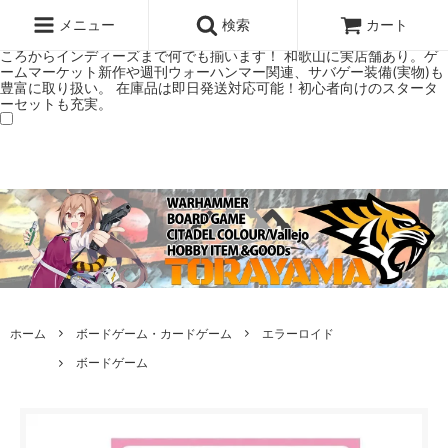
ウォーハンマー(40k/AoS)、ボードゲーム、シタデルカラーの正規プレ
ミアムショップTORAYAMA。通販・オンラインショップです！ ウォー
メニュー
検索
カート
ハンマーとボードゲームのことなら当店へ！ボードゲームもメジャーど
ころからインディーズまで何でも揃います！ 和歌山に実店舗あり。ゲ
ームマーケット新作や週刊ウォーハンマー関連、サバゲー装備(実物)も
豊富に取り扱い。 在庫品は即日発送対応可能！初心者向けのスタータ
ーセットも充実。
ホーム
ボードゲーム・カードゲーム
エラーロイド
ボードゲーム