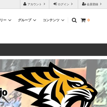
ォーハンマーとボードゲームのことなら当店へ！ボードゲームもメジャーど
アカウント
ログイン
会員登録
豊富に取り扱い。 在庫品は即日発送対応可能！初心者向けのスターター
ゴリー
グループ
コンテンツ
0
ウォーハンマー キルチーム
新製品予約
メール不着トラブルについて
 レギオ
ルマゲドン
ウォーハンマーエイジオブシグマー
ウォーハンマー ルールブック
ウォーハンマー40000ゲーム大会
geddon]
(AoS)
2025
ルド
6 in
ウォーハンマー ブラッドボウル[Blood
Bowl]
テレイン（ウォーハンマー情景モデル）
ンドアイ
WARHAMME BLACK LIBRARY(ウォー
40000で使えるヘレシーユニット
ハンマーブラックライブラリー)
English
Two Thin Coats
ース
シタデルカラーセット販売
コア]
ボードゲーム予約受付中
ボードゲームグッツ(コンバットゲー