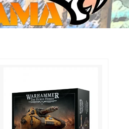
ジ・ダイストレイ・GWS以外のダイス
CMON JAPAN
など)
世界の童話シリーズ
JOYTOY(ジョイトイ)
SFA製高性能Lipoバッテリー
モンスターハンター
メタル
ミニチュア用ベース
超合金魂
ぬいぐるみ
シルバニアファミリー
装備品
バッテリー
その他アイテム・ワッペン類