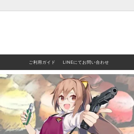
ウォーハンマー(40k/AoS)、ボードゲーム、シタデルカラーの正規
ころからインディーズまで何でも揃います！ 和歌山に実店舗あり。ゲ
セットも充実。
プラコロ
再入荷
当店の商品について
Halo: F
車買い
業務販
ウォーハンマー NECROMUNDA[ネクロ
2/14発売予約
Paypal決済/銀行振り込みについて
ウォーハ
WARH
エアソ
ご利用ガイド
LINEにてお問い合わせ
ムンダ]
Horus 
て
ウォーハンマー アンダーワールド
予約品に関しての注意事項
ウォー
アシェ
Space Marine 2特集
GWS
コンバ
週刊ウ
ウォーハンマー・クエスト
コンバットパトロール/スピアヘッド
ウォーハ
バトルフ
earth™)
AOS各勢力永久呪文(エンドレススペル)
ウォーハ
GWS製ウォーハンマー関連グッツ(書籍
週刊ウ
FLOST製アイテム
MtOテ
など)
週刊ウォーハンマー
DSPIAE
ガンダムアッセンブル関連品
ボード