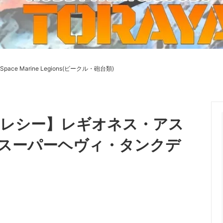
ーケット2024秋
ゲームマーケット2025秋
 from tarkov[タルコフ]
スイス迷彩 TAZ90
ラ
プラモデル
IN
グローブ特集
ク[BattleTech]
ホビー用塗料・ツール
Space Marine Legions(ビークル・砲台類)
れたのでお金が必要セール!
ファレホ トゥルーメタリック
金
GUNDAM UNIVERSE
ins Creed: Animus
ディングカード(トレカ)
キャラクターアイテム(食玩類)
キャラクター雑貨
ベイブレード
ヘレシー】レギオネス・アス
エアソフトガン
スーパーヘヴィ・タンクデ
器・関連パーツ
各種マガジン
ン関連工具・メンテナンス用品
ミリタリー書籍・雑誌