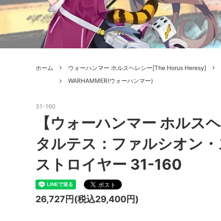
ボードゲーム
ゲームマ
エアソフトガン本体各種
escape
ボードゲーム・ホビー関係書籍
ガンプ
メッセージパッチ
RED W
ZOIDS(ゾイド)
バトルテッ
ホーム
ウォーハンマー ホルスヘレシー[The Horus Heresy]
ミリタリーナレッジレポーツ
PC壊
ROBOT魂
DX超合
WARHAMMER(ウォーハンマー)
Halo: Flashpoint
Assass
ねんどろいど
トレー
31-160
フィギュア
雑貨・
【ウォーハンマー ホルス
レゴ(LEGO)
限定品
タルテス：ファルシオン・
カスタムパーツ
光学機
ストロイヤー 31-160
レーション・災害備蓄用品
エアガ
26,727円(税込29,400円)
フィールドチケット