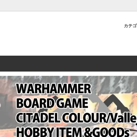
プレミアムショップTORAYAMA。通販・オンラインショップです！ ウ
ームマーケット新作や週刊ウォーハンマー関連、サバゲー装備(実物)も
カテ
lashpoint
替えセール!
売・卸販売について
ウォーハンマー 40000
LINE登録者限定セール
営業日・営業時間について
ンマー ホルスヘレシー[The
AMMER(ウォーハンマー)
フトガンの修理、カスタムについ
ウォーハンマー ホルスヘレシー
ウォーハンマー40,000：ア
トラパレ2023SUMMER
Heresy]
ンズ・インペリアリス
[Warhammer 40,000: Arma
11版
ハンマー ウォークライ
ット刊行 週刊ウォーハンマー
ウォーハンマー オールドワー
ウォーハンマー40000 大会 202
オンライン限定品
ットパトロールの発売日リストと
ウォーハンマーワールド製品
WAKAYAMA
ォーハンマーの発送について
ンマー ミドルアース(Middle-
ォース(40K/AOS)
シタデルカラー・シタデルブラ
勢力ダイス
テム
ンマー40000 各勢力
デスウォッチ
ォーハンマー
vallejo(ファレホ)
レイン
ミニチュア輸送用プロテクトケ
ARMORED CORE[アーマード
ゲーム・カードゲーム
カードスリーブ