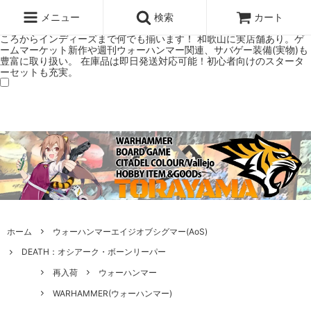
ウォーハンマー(40k/AoS)、ボードゲーム、シタデルカラーの正規プレ
ミアムショップTORAYAMA。通販・オンラインショップです！ ウォー
メニュー
検索
カート
ハンマーとボードゲームのことなら当店へ！ボードゲームもメジャーど
ころからインディーズまで何でも揃います！ 和歌山に実店舗あり。ゲ
ームマーケット新作や週刊ウォーハンマー関連、サバゲー装備(実物)も
豊富に取り扱い。 在庫品は即日発送対応可能！初心者向けのスタータ
ーセットも充実。
ホーム
ウォーハンマーエイジオブシグマー(AoS)
DEATH：オシアーク・ボーンリーパー
再入荷
ウォーハンマー
WARHAMMER(ウォーハンマー)