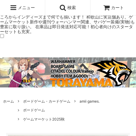
ウォーハンマー(40k/AoS)、ボードゲーム、シタデルカラーの正規プレ
ミアムショップTORAYAMA。通販・オンラインショップです！ ウォー
メニュー
検索
カート
ハンマーとボードゲームのことなら当店へ！ボードゲームもメジャーど
ころからインディーズまで何でも揃います！ 和歌山に実店舗あり。ゲ
ームマーケット新作や週刊ウォーハンマー関連、サバゲー装備(実物)も
豊富に取り扱い。 在庫品は即日発送対応可能！初心者向けのスタータ
ーセットも充実。
ホーム
ボードゲーム・カードゲーム
amii games.
ボードゲーム
ゲームマーケット2025秋