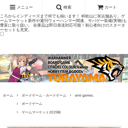
ウォーハンマー(40k/AoS)、ボードゲーム、シタデルカラーの正規プレ
ミアムショップTORAYAMA。通販・オンラインショップです！ ウォー
メニュー
検索
カート
ハンマーとボードゲームのことなら当店へ！ボードゲームもメジャーど
ころからインディーズまで何でも揃います！ 和歌山に実店舗あり。ゲ
ームマーケット新作や週刊ウォーハンマー関連、サバゲー装備(実物)も
豊富に取り扱い。 在庫品は即日発送対応可能！初心者向けのスタータ
ーセットも充実。
ホーム
ボードゲーム・カードゲーム
amii games.
ボードゲーム
ゲームマーケット2025秋