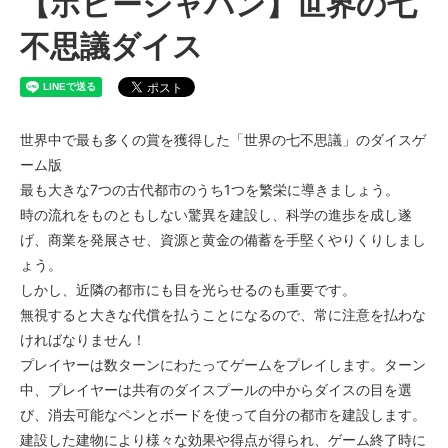
【ホビージャパン】世界の七
不思議ダイス
世界中で最も多くの賞を獲得した「世界の七不思議」のダイスゲ
ーム版
最も大きな7つの古代都市のうち1つを繁栄に導きましょう。
時の流れをものともしない驚異を建設し、科学の進歩を成し遂
げ、商業を発展させ、資源と黄金の備蓄を手堅くやりくりしまし
ょう。
しかし、近隣の都市にも目を光らせるのも重要です。
無視すると大きな代償を払うことになるので、常に注意を払わな
ければなりません！
プレイヤーは数ターンにわたってゲームをプレイします。ターン
中、プレイヤーは共有のダイスプールの中からダイスの目を選
び、消去可能なペンとボードを使って自分の都市を建設します。
建設した建物により様々な効果や得点が得られ、ゲーム終了時に