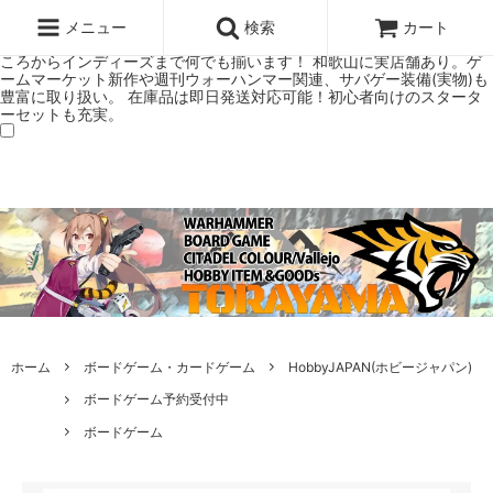
ウォーハンマー(40k/AoS)、ボードゲーム、シタデルカラーの正規プレ
ミアムショップTORAYAMA。通販・オンラインショップです！ ウォー
メニュー
検索
カート
ハンマーとボードゲームのことなら当店へ！ボードゲームもメジャーど
ころからインディーズまで何でも揃います！ 和歌山に実店舗あり。ゲ
ームマーケット新作や週刊ウォーハンマー関連、サバゲー装備(実物)も
豊富に取り扱い。 在庫品は即日発送対応可能！初心者向けのスタータ
ーセットも充実。
ホーム
ボードゲーム・カードゲーム
HobbyJAPAN(ホビージャパン)
ボードゲーム予約受付中
ボードゲーム