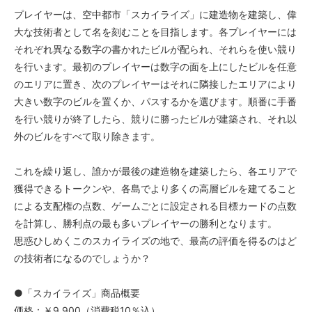
プレイヤーは、空中都市「スカイライズ」に建造物を建築し、偉
大な技術者として名を刻むことを目指します。各プレイヤーには
それぞれ異なる数字の書かれたビルが配られ、それらを使い競り
を行います。最初のプレイヤーは数字の面を上にしたビルを任意
のエリアに置き、次のプレイヤーはそれに隣接したエリアにより
大きい数字のビルを置くか、パスするかを選びます。順番に手番
を行い競りが終了したら、競りに勝ったビルが建築され、それ以
外のビルをすべて取り除きます。
これを繰り返し、誰かが最後の建造物を建築したら、各エリアで
獲得できるトークンや、各島でより多くの高層ビルを建てること
による支配権の点数、ゲームごとに設定される目標カードの点数
を計算し、勝利点の最も多いプレイヤーの勝利となります。
思惑ひしめくこのスカイライズの地で、最高の評価を得るのはど
の技術者になるのでしょうか？
●「スカイライズ」商品概要
価格：￥9,900（消費税10％込）