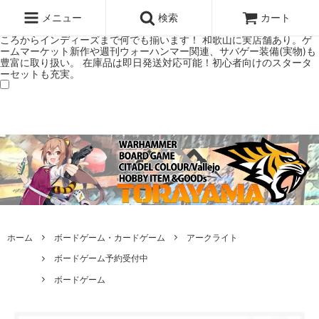
ウォーハンマー(40k/AoS)、ボードゲーム、シタデルカラーの正規プレ
ミアムショップTORAYAMA。通販・オンラインショップです！ ウォー
メニュー
検索
カート
ハンマーとボードゲームのことなら当店へ！ボードゲームもメジャーど
ころからインディーズまで何でも揃います！ 和歌山に実店舗あり。ゲ
ームマーケット新作や週刊ウォーハンマー関連、サバゲー装備(実物)も
豊富に取り扱い。 在庫品は即日発送対応可能！初心者向けのスタータ
ーセットも充実。
ホーム
ボードゲーム・カードゲーム
アークライト
ボードゲーム予約受付中
ボードゲーム