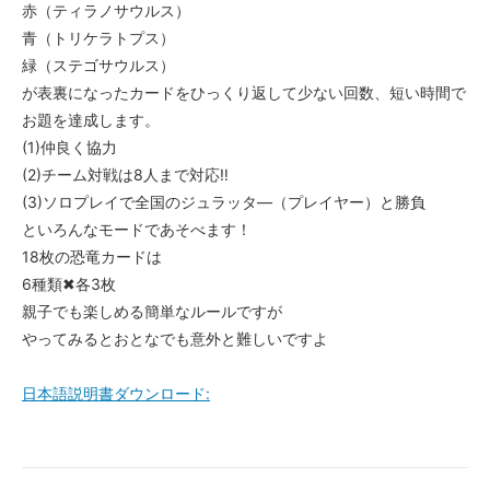
赤（ティラノサウルス）
青（トリケラトプス）
緑（ステゴサウルス）
が表裏になったカードをひっくり返して少ない回数、短い時間で
お題を達成します。
(1)仲良く協力
(2)チーム対戦は8人まで対応‼︎
(3)ソロプレイで全国のジュラッタ―（プレイヤー）と勝負
といろんなモードであそべます！
18枚の恐竜カードは
6種類✖各3枚
親子でも楽しめる簡単なルールですが
やってみるとおとなでも意外と難しいですよ
日本語説明書ダウンロード: