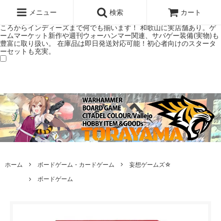
ウォーハンマー(40k/AoS)、ボードゲーム、シタデルカラーの正規プレ
ミアムショップTORAYAMA。通販・オンラインショップです！ ウォー
メニュー
検索
カート
ハンマーとボードゲームのことなら当店へ！ボードゲームもメジャーど
ころからインディーズまで何でも揃います！ 和歌山に実店舗あり。ゲ
ームマーケット新作や週刊ウォーハンマー関連、サバゲー装備(実物)も
豊富に取り扱い。 在庫品は即日発送対応可能！初心者向けのスタータ
ーセットも充実。
ホーム
ボードゲーム・カードゲーム
妄想ゲームズ☆
ボードゲーム