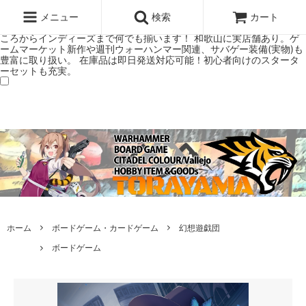
ウォーハンマー(40k/AoS)、ボードゲーム、シタデルカラーの正規プレ
ミアムショップTORAYAMA。通販・オンラインショップです！ ウォー
メニュー
検索
カート
ハンマーとボードゲームのことなら当店へ！ボードゲームもメジャーど
ころからインディーズまで何でも揃います！ 和歌山に実店舗あり。ゲ
ームマーケット新作や週刊ウォーハンマー関連、サバゲー装備(実物)も
豊富に取り扱い。 在庫品は即日発送対応可能！初心者向けのスタータ
ーセットも充実。
ホーム
ボードゲーム・カードゲーム
幻想遊戯団
ボードゲーム