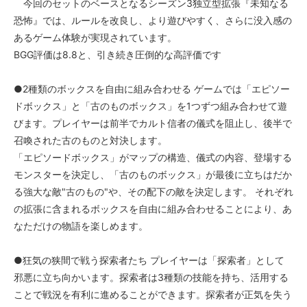
今回のセットのベースとなるシーズン3独立型拡張『未知なる
恐怖』では、ルールを改良し、より遊びやすく、さらに没入感の
あるゲーム体験が実現されています。
BGG評価は8.8と、引き続き圧倒的な高評価です
●2種類のボックスを自由に組み合わせる ゲームでは「エピソー
ドボックス」と「古のものボックス」を1つずつ組み合わせて遊
びます。プレイヤーは前半でカルト信者の儀式を阻止し、後半で
召喚された古のものと対決します。
「エピソードボックス」がマップの構造、儀式の内容、登場する
モンスターを決定し、「古のものボックス」が最後に立ちはだか
る強大な敵"古のもの"や、その配下の敵を決定します。 それぞれ
の拡張に含まれるボックスを自由に組み合わせることにより、あ
なただけの物語を楽しめます。
●狂気の狭間で戦う探索者たち プレイヤーは「探索者」として
邪悪に立ち向かいます。探索者は3種類の技能を持ち、活用する
ことで戦況を有利に進めることができます。探索者が正気を失う