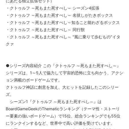
にあたる独立拡張セット）
・クトゥルフ ～死もまた死すべし～ シーズン4拡張
・クトゥルフ ～死もまた死すべし～ 名状しがたきボックス
・クトゥルフ ～死もまた死すべし～知ること能わざるボックス
・クトゥルフ ～死もまた死すべし～ 同行獣
・クトゥルフ ～死もまた死すべし～ "風に乗りて歩むもの"イタ
クァ
●シリーズ内容紹介 この『クトゥルフ ～死もまた死すべし～』
シリーズは、1～5人で協力して宇宙的恐怖に立ち向かう、アクシ
ョン満載のボードゲームです。
クトゥルフ神話に創意を加え、大ヒットを記録したこのシリー
ズ。
シーズン1『クトゥルフ ～死もまた死すべし～』は
BoardGameGeekのThematicランキング（テーマ性・ストーリ
ー要素の強いボードゲーム）で15位、総合ランキングでも55位
にランクインするなど、世界中で高い評価を受けています。