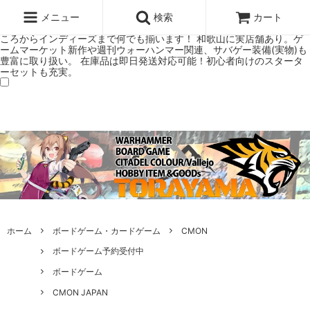
ウォーハンマー(40k/AoS)、ボードゲーム、シタデルカラーの正規プレ
ミアムショップTORAYAMA。通販・オンラインショップです！ ウォー
メニュー
検索
カート
ハンマーとボードゲームのことなら当店へ！ボードゲームもメジャーど
ころからインディーズまで何でも揃います！ 和歌山に実店舗あり。ゲ
ームマーケット新作や週刊ウォーハンマー関連、サバゲー装備(実物)も
豊富に取り扱い。 在庫品は即日発送対応可能！初心者向けのスタータ
ーセットも充実。
ホーム
ボードゲーム・カードゲーム
CMON
ボードゲーム予約受付中
ボードゲーム
CMON JAPAN