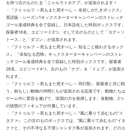
を持つ古のものたる「ニャルラトホテプ」が追加されます！
・『クトゥルフ ～死もまた死すべし～ 名状しがたきボックス』
英語版・シーズン1キックスターターキャンペーンのストレッチ
ゴール達成特典を全て収録し、日本語化した特別ボックスです。
探索者18名、エピソード3つ、そして古のものとして「ヨグ＝ソ
トース」と「ダゴン」が追加されます。
・『クトゥルフ ～死もまた死すべし～ 知ること能わざるボック
ス』 『未知なる恐怖』キックスターターキャンペーンのストレ
ッチゴール達成特典を全て収録した特別ボックスです。探索者
28名、エピソード4つ、古のもの「ナグ」＆「イェブ」が追加さ
れます。
・『クトゥルフ ～死もまた死すべし～ 同行獣』 探索者と共に戦
う、頼もしい動物の仲間たちが追加される拡張です。動物たちは
ゲーム中に変容を遂げて、深淵の力を発揮します。各動物、2つ
の状態のフィギュアが付属しています。
・『クトゥルフ ～死もまた死すべし～ "風に乗りて歩むもの"イ
タクァ』 この古のものボックスでは、“風に乗りて歩むもの”イタ
クァと、その不浄なる下僕シャンタク鳥が追加されます。どのエ