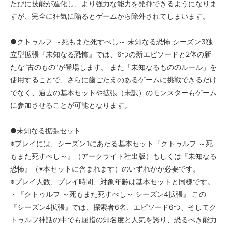
たびに技能が進化し、より強力な能力を発揮できるようになりま
すが、完全に狂気に陥るとゲームから除外されてしまいます。
●クトゥルフ ～死もまた死すべし～ 未知なる恐怖 シーズン3独
立型拡張『未知なる恐怖』では、6つの新エピソードと2体の新
たな“古のもの”が登場します。 また「未知なるもののルール」を
使用することで、さらに歯ごたえのあるゲームに挑戦できるだけ
でなく、過去の基本セットや拡張（未訳）のモンスターもゲーム
に参加させることが可能となります。
●未知なる拡張セット
※プレイには、シーズン1にあたる基本セット『クトゥルフ ～死
もまた死すべし～』（アークライト社出版）もしくは『未知なる
恐怖』（※本セットに含まれます）のいずれかが必要です。
※プレイ人数、プレイ時間、対象年齢は基本セットと同様です。
・『クトゥルフ ～死もまた死すべし～ シーズン4拡張』 この
『シーズン4拡張』では、探索者6名、エピソード6つ、そしてク
トゥルフ神話の中でも屈指の知名度と人気を誇り、恐るべき能力