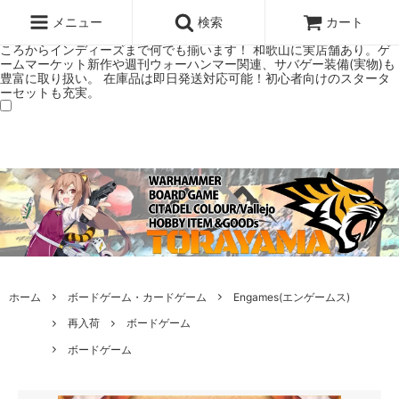
ウォーハンマー(40k/AoS)、ボードゲーム、シタデルカラーの正規プレ
ミアムショップTORAYAMA。通販・オンラインショップです！ ウォー
メニュー
検索
カート
ハンマーとボードゲームのことなら当店へ！ボードゲームもメジャーど
ころからインディーズまで何でも揃います！ 和歌山に実店舗あり。ゲ
ームマーケット新作や週刊ウォーハンマー関連、サバゲー装備(実物)も
豊富に取り扱い。 在庫品は即日発送対応可能！初心者向けのスタータ
ーセットも充実。
ホーム
ボードゲーム・カードゲーム
Engames(エンゲームス)
再入荷
ボードゲーム
ボードゲーム