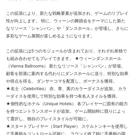
この拡張により、新たな戦略要素が追加され、ゲームのリプレイ
性が向上します。 特に、ウィーンの舞踏会をテーマにした新た
なリソース「シャンパン」や「ダンスホール」が登場し、さらに
多彩なゲーム展開が楽しめるようになります。
この拡張には5つのモジュールが含まれており、それぞれ単独で
も組み合わせてもプレイできます。 ★ウィーンダンスホール
（Vienna Ballrooms） 新たなリソース「シャンパン」が登場。
顧客を部屋に案内する代わりにダンスホールに送り、特別な効果
や得点を得る。 ダンサーコマを配置し、ボーナスを獲得。
★名士（Celebrities） 赤、青、黄のカラーダイスが追加。 カラ
ーダイスを使用して特別な効果を持つ有名人タイルを獲得。
★個性的なホテル（Unique Hotels） 各プレイヤーに固有の能力
を持つエントランスボードが追加。 ゲーム開始時に競りによっ
て選択し、独自のプレイスタイルが可能に。
★スタートプレイヤー（Start Player） スケルトンキーを使用し
て手番順をコントロール可能に。 ラウンド終了時に手番順の調