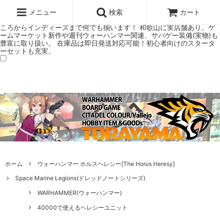
ウォーハンマー(40k/AoS)、ボードゲーム、シタデルカラーの正規プレ
ミアムショップTORAYAMA。通販・オンラインショップです！ ウォー
メニュー
検索
カート
ハンマーとボードゲームのことなら当店へ！ボードゲームもメジャーど
ころからインディーズまで何でも揃います！ 和歌山に実店舗あり。ゲ
ームマーケット新作や週刊ウォーハンマー関連、サバゲー装備(実物)も
豊富に取り扱い。 在庫品は即日発送対応可能！初心者向けのスタータ
ーセットも充実。
ホーム
ウォーハンマー ホルスヘレシー[The Horus Heresy]
Space Marine Legions(ドレッドノートシリーズ)
WARHAMMER(ウォーハンマー)
40000で使えるヘレシーユニット