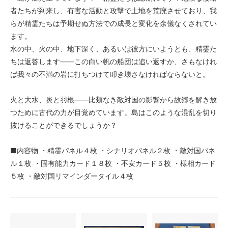
者たちが到来し、有害な活動と攻撃で土地を荒廃させており、我
らが精霊たちは予期せぬ方法での成長と変化を余儀なくされてい
ます。
水の中、火の中、地下深く、あるいは彼方にいようとも、精霊た
ちは返答します――この白い帆の船団は追い返すか、さもなけれ
ば我々の不満の岩に打ちつけて叩き壊さなければならないと。
火と大水、炎と羽根――比類なき敵対国の影響から故郷を解き放
つために古代の力が目覚めています。島はこのような混乱を切り
抜けることができるでしょうか？
■内容物 ・精霊パネル４枚 ・シナリオパネル２枚 ・敵対国パネ
ル１枚 ・固有能力カード１８枚 ・不安カード５枚 ・様相カード
５枚 ・敵対国リマインダータイル４枚