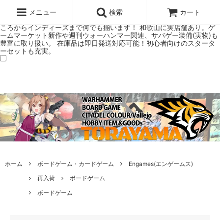
ウォーハンマー(40k/AoS)、ボードゲーム、シタデルカラーの正規プレ
ミアムショップTORAYAMA。通販・オンラインショップです！ ウォー
メニュー
検索
カート
ハンマーとボードゲームのことなら当店へ！ボードゲームもメジャーど
ころからインディーズまで何でも揃います！ 和歌山に実店舗あり。ゲ
ームマーケット新作や週刊ウォーハンマー関連、サバゲー装備(実物)も
豊富に取り扱い。 在庫品は即日発送対応可能！初心者向けのスタータ
ーセットも充実。
ホーム
ボードゲーム・カードゲーム
Engames(エンゲームス)
再入荷
ボードゲーム
ボードゲーム