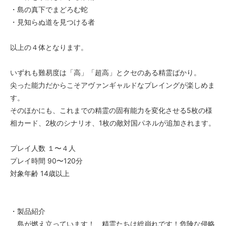
・島の真下でまどろむ蛇
・見知らぬ道を見つける者
以上の４体となります。
いずれも難易度は「高」「超高」とクセのある精霊ばかり。
尖った能力だからこそアヴァンギャルドなプレイングが楽しめま
す。
そのほかにも、これまでの精霊の固有能力を変化させる5枚の様
相カード、2枚のシナリオ、1枚の敵対国パネルが追加されます。
プレイ人数 １〜４人
プレイ時間 90〜120分
対象年齢 14歳以上
・製品紹介
島が燃え立っています！ 精霊たちは総崩れです！危険な侵略