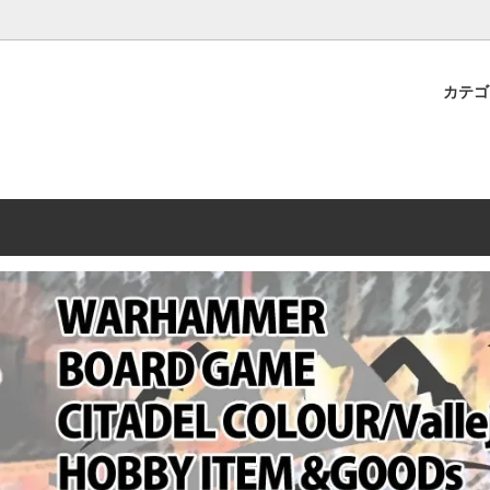
プレミアムショップTORAYAMA。通販・オンラインショップです！ ウ
ームマーケット新作や週刊ウォーハンマー関連、サバゲー装備(実物)も
カテ
lashpoint
替えセール!
売・卸販売について
ウォーハンマー 40000
LINE登録者限定セール
営業日・営業時間について
ンマー ホルスヘレシー[The
AMMER(ウォーハンマー)
フトガンの修理、カスタムについ
ウォーハンマー ホルスヘレシー
ウォーハンマー40,000：ア
トラパレ2023SUMMER
Heresy]
ンズ・インペリアリス
[Warhammer 40,000: Arma
11版
ハンマー ウォークライ
ット刊行 週刊ウォーハンマー
ウォーハンマー オールドワー
ウォーハンマー40000 大会 202
オンライン限定品
ットパトロールの発売日リストと
ウォーハンマーワールド製品
WAKAYAMA
ォーハンマーの発送について
ンマー ミドルアース(Middle-
ォース(40K/AOS)
シタデルカラー・シタデルブラ
勢力ダイス
テム
ンマー40000 各勢力
デスウォッチ
ォーハンマー
vallejo(ファレホ)
レイン
ミニチュア輸送用プロテクトケ
ARMORED CORE[アーマード
ゲーム・カードゲーム
カードスリーブ