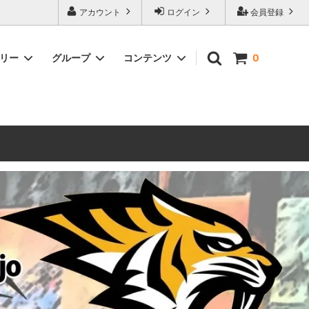
ォーハンマーとボードゲームのことなら当店へ！ボードゲームもメジャーど
アカウント
ログイン
会員登録
豊富に取り扱い。 在庫品は即日発送対応可能！初心者向けのスターター
ゴリー
グループ
コンテンツ
0
ウォーハンマー キルチーム
新製品予約
メール不着トラブルについて
 レギオ
ルマゲドン
ウォーハンマーエイジオブシグマー
ウォーハンマー ルールブック
ウォーハンマー40000ゲーム大会
geddon]
(AoS)
2025
ルド
6 in
ウォーハンマー ブラッドボウル[Blood
Bowl]
テレイン（ウォーハンマー情景モデル）
ンドアイ
WARHAMME BLACK LIBRARY(ウォー
40000で使えるヘレシーユニット
ハンマーブラックライブラリー)
English
Two Thin Coats
ース
シタデルカラーセット販売
コア]
ボードゲーム予約受付中
ボードゲームグッツ(コンバットゲー