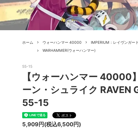
ボードゲーム
ゲームマ
エアソフトガン本体各種
escape
ボードゲーム・ホビー関係書籍
ガンプ
メッセージパッチ
RED W
ZOIDS(ゾイド)
バトルテッ
ホーム
ウォーハンマー 40000
IMPERIUM：レイヴンガー
ミリタリーナレッジレポーツ
PC壊
ROBOT魂
DX超合
WARHAMMER(ウォーハンマー)
Halo: Flashpoint
Assass
ねんどろいど
トレー
55-15
フィギュア
雑貨・
【ウォーハンマー 4000
レゴ(LEGO)
限定品
ーン・シュライク RAVEN GU
カスタムパーツ
光学機
55-15
レーション・災害備蓄用品
エアガ
5,909円(税込6,500円)
フィールドチケット