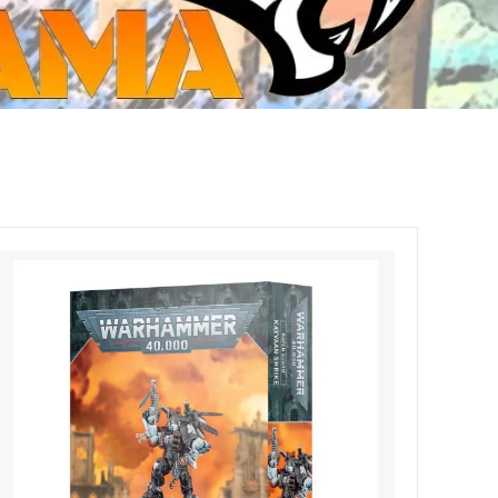
ジ・ダイストレイ・GWS以外のダイス
CMON JAPAN
など)
世界の童話シリーズ
JOYTOY(ジョイトイ)
SFA製高性能Lipoバッテリー
モンスターハンター
メタル
ミニチュア用ベース
超合金魂
ぬいぐるみ
シルバニアファミリー
装備品
バッテリー
その他アイテム・ワッペン類