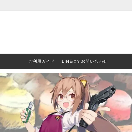
ウォーハンマー(40k/AoS)、ボードゲーム、シタデルカラーの正規
ころからインディーズまで何でも揃います！ 和歌山に実店舗あり。ゲ
セットも充実。
プラコロ
再入荷
当店の商品について
Halo: F
車買い
業務販
ウォーハンマー NECROMUNDA[ネクロ
2/14発売予約
Paypal決済/銀行振り込みについて
ウォーハ
WARH
エアソ
ご利用ガイド
LINEにてお問い合わせ
ムンダ]
Horus 
て
ウォーハンマー アンダーワールド
予約品に関しての注意事項
ウォー
アシェ
Space Marine 2特集
GWS
コンバ
週刊ウ
ウォーハンマー・クエスト
コンバットパトロール/スピアヘッド
ウォーハ
バトルフ
earth™)
AOS各勢力永久呪文(エンドレススペル)
ウォーハ
GWS製ウォーハンマー関連グッツ(書籍
週刊ウ
FLOST製アイテム
MtOテ
など)
週刊ウォーハンマー
DSPIAE
ガンダムアッセンブル関連品
ボード