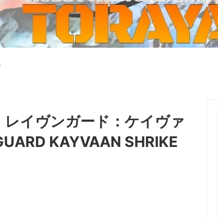
ーケット2024秋
ゲームマーケット2025秋
 from tarkov[タルコフ]
スイス迷彩 TAZ90
ラ
プラモデル
IN
グローブ特集
ク[BattleTech]
ホビー用塗料・ツール
ド
れたのでお金が必要セール!
ファレホ トゥルーメタリック
金
GUNDAM UNIVERSE
ins Creed: Animus
ディングカード(トレカ)
キャラクターアイテム(食玩類)
キャラクター雑貨
ベイブレード
0】レイヴンガード：ケイヴァ
エアソフトガン
ARD KAYVAAN SHRIKE
器・関連パーツ
各種マガジン
ン関連工具・メンテナンス用品
ミリタリー書籍・雑誌