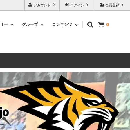
ォーハンマーとボードゲームのことなら当店へ！ボードゲームもメジャーど
アカウント
ログイン
会員登録
豊富に取り扱い。 在庫品は即日発送対応可能！初心者向けのスターター
ゴリー
グループ
コンテンツ
0
ウォーハンマー キルチーム
新製品予約
メール不着トラブルについて
 レギオ
ルマゲドン
ウォーハンマーエイジオブシグマー
ウォーハンマー ルールブック
ウォーハンマー40000ゲーム大会
geddon]
(AoS)
2025
ルド
6 in
ウォーハンマー ブラッドボウル[Blood
Bowl]
テレイン（ウォーハンマー情景モデル）
ンドアイ
WARHAMME BLACK LIBRARY(ウォー
40000で使えるヘレシーユニット
ハンマーブラックライブラリー)
English
Two Thin Coats
ース
シタデルカラーセット販売
コア]
ボードゲーム予約受付中
ボードゲームグッツ(コンバットゲー