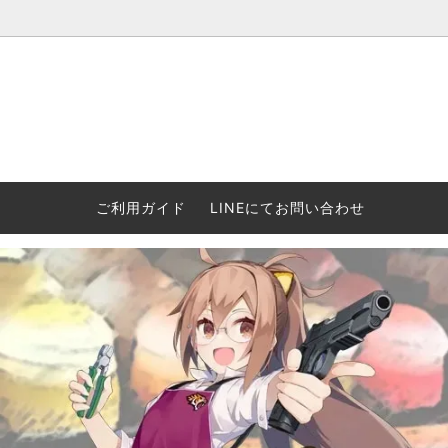
ウォーハンマー(40k/AoS)、ボードゲーム、シタデルカラーの正規
ころからインディーズまで何でも揃います！ 和歌山に実店舗あり。ゲ
セットも充実。
プラコロ
再入荷
当店の商品について
Halo: F
車買い
業務販
ウォーハンマー NECROMUNDA[ネクロ
2/14発売予約
Paypal決済/銀行振り込みについて
ウォーハ
WARH
エアソ
ご利用ガイド
LINEにてお問い合わせ
ムンダ]
Horus 
て
ウォーハンマー アンダーワールド
予約品に関しての注意事項
ウォー
アシェ
Space Marine 2特集
GWS
コンバ
週刊ウ
ウォーハンマー・クエスト
コンバットパトロール/スピアヘッド
ウォーハ
バトルフ
earth™)
AOS各勢力永久呪文(エンドレススペル)
ウォーハ
GWS製ウォーハンマー関連グッツ(書籍
週刊ウ
FLOST製アイテム
MtOテ
など)
週刊ウォーハンマー
DSPIAE
ガンダムアッセンブル関連品
ボード