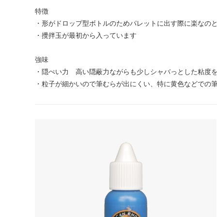
特徴
・形がドロップ型ボトルのためパレットに出す際に楽なの
・攪拌玉が最初から入っています
強味
・隠ぺい力 高い隠蔽力ながらも少しシャバっとした粘度
・粒子が細かいので筆むらが出にくい、特に黄色などでの