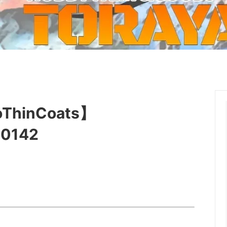
ーケット2024秋
ゲームマーケット2025秋
 from tarkov[タルコフ]
スイス迷彩 TAZ90
ラ
プラモデル
IN
グローブ特集
ク[BattleTech]
ホビー用塗料・ツール
れたのでお金が必要セール!
ファレホ トゥルーメタリック
金
GUNDAM UNIVERSE
ins Creed: Animus
ディングカード(トレカ)
キャラクターアイテム(食玩類)
inCoats】
キャラクター雑貨
ベイブレード
10142
エアソフトガン
器・関連パーツ
各種マガジン
ン関連工具・メンテナンス用品
ミリタリー書籍・雑誌