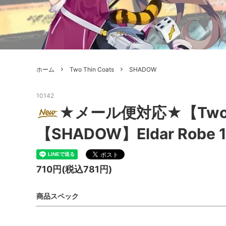
ボードゲーム
ゲームマ
エアソフトガン本体各種
escape
ボードゲーム・ホビー関係書籍
ガンプ
メッセージパッチ
RED W
ZOIDS(ゾイド)
バトルテッ
ホーム
Two Thin Coats
SHADOW
ミリタリーナレッジレポーツ
PC壊
ROBOT魂
DX超合
10142
Halo: Flashpoint
Assass
ねんどろいど
トレー
★メール便対応★【TwoTh
フィギュア
雑貨・
【SHADOW】Eldar Robe 
レゴ(LEGO)
限定品
カスタムパーツ
光学機
710円(税込781円)
レーション・災害備蓄用品
エアガ
商品スペック
フィールドチケット