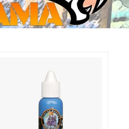
ジ・ダイストレイ・GWS以外のダイス
CMON JAPAN
など)
世界の童話シリーズ
JOYTOY(ジョイトイ)
SFA製高性能Lipoバッテリー
モンスターハンター
メタル
ミニチュア用ベース
超合金魂
ぬいぐるみ
シルバニアファミリー
装備品
バッテリー
その他アイテム・ワッペン類