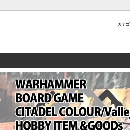
プレミアムショップTORAYAMA。通販・オンラインショップです！ ウ
ームマーケット新作や週刊ウォーハンマー関連、サバゲー装備(実物)も
カテ
lashpoint
替えセール!
売・卸販売について
ウォーハンマー 40000
LINE登録者限定セール
営業日・営業時間について
ンマー ホルスヘレシー[The
AMMER(ウォーハンマー)
フトガンの修理、カスタムについ
ウォーハンマー ホルスヘレシー
ウォーハンマー40,000：ア
トラパレ2023SUMMER
Heresy]
ンズ・インペリアリス
[Warhammer 40,000: Arma
11版
ハンマー ウォークライ
ット刊行 週刊ウォーハンマー
ウォーハンマー オールドワー
ウォーハンマー40000 大会 202
オンライン限定品
ットパトロールの発売日リストと
ウォーハンマーワールド製品
WAKAYAMA
ォーハンマーの発送について
ンマー ミドルアース(Middle-
ォース(40K/AOS)
シタデルカラー・シタデルブラ
勢力ダイス
テム
ンマー40000 各勢力
デスウォッチ
ォーハンマー
vallejo(ファレホ)
レイン
ミニチュア輸送用プロテクトケ
ARMORED CORE[アーマード
ゲーム・カードゲーム
カードスリーブ