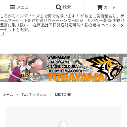
ウォーハンマー(40k/AoS)、ボードゲーム、シタデルカラーの正規プレ
ミアムショップTORAYAMA。通販・オンラインショップです！ ウォー
メニュー
検索
カート
ハンマーとボードゲームのことなら当店へ！ボードゲームもメジャーど
ころからインディーズまで何でも揃います！ 和歌山に実店舗あり。ゲ
ームマーケット新作や週刊ウォーハンマー関連、サバゲー装備(実物)も
豊富に取り扱い。 在庫品は即日発送対応可能！初心者向けのスタータ
ーセットも充実。
ホーム
Two Thin Coats
MIDTONE