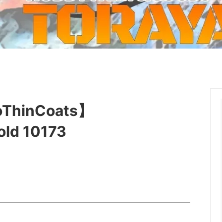
ーケット2024秋
ゲームマーケット2025秋
 from tarkov[タルコフ]
スイス迷彩 TAZ90
ラ
プラモデル
IN
グローブ特集
ク[BattleTech]
ホビー用塗料・ツール
れたのでお金が必要セール!
ファレホ トゥルーメタリック
金
GUNDAM UNIVERSE
ins Creed: Animus
ディングカード(トレカ)
キャラクターアイテム(食玩類)
inCoats】
キャラクター雑貨
ベイブレード
ld 10173
エアソフトガン
器・関連パーツ
各種マガジン
ン関連工具・メンテナンス用品
ミリタリー書籍・雑誌