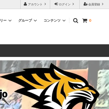
ォーハンマーとボードゲームのことなら当店へ！ボードゲームもメジャーど
アカウント
ログイン
会員登録
豊富に取り扱い。 在庫品は即日発送対応可能！初心者向けのスターター
ゴリー
グループ
コンテンツ
0
ウォーハンマー キルチーム
新製品予約
メール不着トラブルについて
 レギオ
ルマゲドン
ウォーハンマーエイジオブシグマー
ウォーハンマー ルールブック
ウォーハンマー40000ゲーム大会
geddon]
(AoS)
2025
ルド
6 in
ウォーハンマー ブラッドボウル[Blood
Bowl]
テレイン（ウォーハンマー情景モデル）
ンドアイ
WARHAMME BLACK LIBRARY(ウォー
40000で使えるヘレシーユニット
ハンマーブラックライブラリー)
English
Two Thin Coats
ース
シタデルカラーセット販売
コア]
ボードゲーム予約受付中
ボードゲームグッツ(コンバットゲー