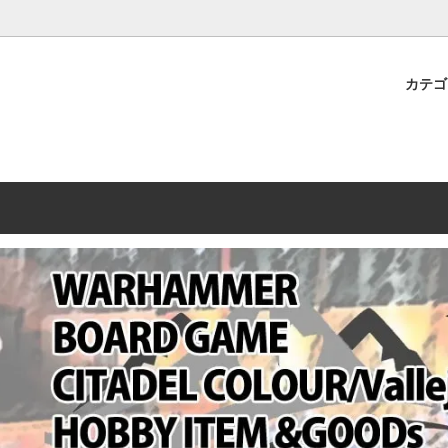
プレミアムショップTORAYAMA。通販・オンラインショップです！ ウ
ームマーケット新作や週刊ウォーハンマー関連、サバゲー装備(実物)も
カテ
lashpoint
替えセール!
売・卸販売について
ウォーハンマー 40000
LINE登録者限定セール
営業日・営業時間について
ンマー ホルスヘレシー[The
AMMER(ウォーハンマー)
フトガンの修理、カスタムについ
ウォーハンマー ホルスヘレシー
ウォーハンマー40,000：ア
トラパレ2023SUMMER
Heresy]
ンズ・インペリアリス
[Warhammer 40,000: Arma
11版
ハンマー ウォークライ
ット刊行 週刊ウォーハンマー
ウォーハンマー オールドワー
ウォーハンマー40000 大会 202
オンライン限定品
ットパトロールの発売日リストと
ウォーハンマーワールド製品
WAKAYAMA
ォーハンマーの発送について
ンマー ミドルアース(Middle-
ォース(40K/AOS)
シタデルカラー・シタデルブラ
勢力ダイス
テム
ンマー40000 各勢力
デスウォッチ
ォーハンマー
vallejo(ファレホ)
レイン
ミニチュア輸送用プロテクトケ
ARMORED CORE[アーマード
ゲーム・カードゲーム
カードスリーブ