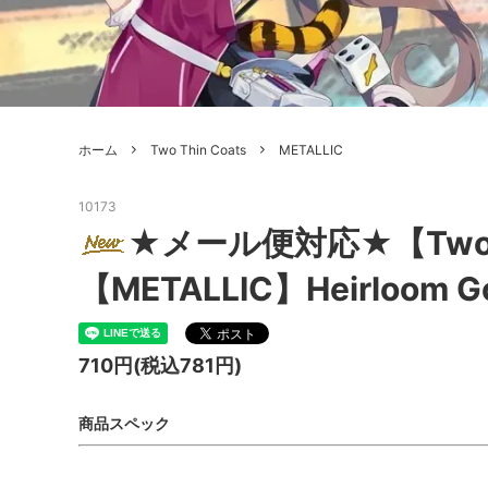
ボードゲーム
ゲームマ
エアソフトガン本体各種
escape
ボードゲーム・ホビー関係書籍
ガンプ
メッセージパッチ
RED W
ZOIDS(ゾイド)
バトルテッ
ホーム
Two Thin Coats
METALLIC
ミリタリーナレッジレポーツ
PC壊
ROBOT魂
DX超合
10173
Halo: Flashpoint
Assass
ねんどろいど
トレー
★メール便対応★【TwoTh
フィギュア
雑貨・
【METALLIC】Heirloom Go
レゴ(LEGO)
限定品
カスタムパーツ
光学機
710円(税込781円)
レーション・災害備蓄用品
エアガ
商品スペック
フィールドチケット