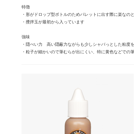
特徴
・形がドロップ型ボトルのためパレットに出す際に楽なの
・攪拌玉が最初から入っています
強味
・隠ぺい力 高い隠蔽力ながらも少しシャバっとした粘度
・粒子が細かいので筆むらが出にくい、特に黄色などでの