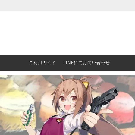
ウォーハンマー(40k/AoS)、ボードゲーム、シタデルカラーの正規
ころからインディーズまで何でも揃います！ 和歌山に実店舗あり。ゲ
セットも充実。
プラコロ
再入荷
当店の商品について
Halo: F
車買い
業務販
ウォーハンマー NECROMUNDA[ネクロ
2/14発売予約
Paypal決済/銀行振り込みについて
ウォーハ
WARH
エアソ
ご利用ガイド
LINEにてお問い合わせ
ムンダ]
Horus 
て
ウォーハンマー アンダーワールド
予約品に関しての注意事項
ウォー
アシェ
Space Marine 2特集
GWS
コンバ
週刊ウ
ウォーハンマー・クエスト
コンバットパトロール/スピアヘッド
ウォーハ
バトルフ
earth™)
AOS各勢力永久呪文(エンドレススペル)
ウォーハ
GWS製ウォーハンマー関連グッツ(書籍
週刊ウ
FLOST製アイテム
MtOテ
など)
週刊ウォーハンマー
DSPIAE
ガンダムアッセンブル関連品
ボード