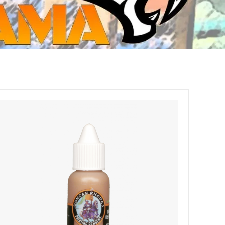
ジ・ダイストレイ・GWS以外のダイス
CMON JAPAN
など)
世界の童話シリーズ
JOYTOY(ジョイトイ)
SFA製高性能Lipoバッテリー
モンスターハンター
メタル
ミニチュア用ベース
超合金魂
ぬいぐるみ
シルバニアファミリー
装備品
バッテリー
その他アイテム・ワッペン類