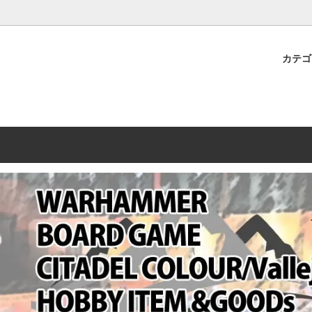
プレミアムショップTORAYAMA。通販・オンラインショップです！ ウ
ームマーケット新作や週刊ウォーハンマー関連、サバゲー装備(実物)も
カテ
lashpoint
替えセール!
売・卸販売について
ウォーハンマー 40000
LINE登録者限定セール
営業日・営業時間について
ンマー ホルスヘレシー[The
AMMER(ウォーハンマー)
フトガンの修理、カスタムについ
ウォーハンマー ホルスヘレシー
ウォーハンマー40,000：ア
トラパレ2023SUMMER
Heresy]
ンズ・インペリアリス
[Warhammer 40,000: Arma
11版
ハンマー ウォークライ
ット刊行 週刊ウォーハンマー
ウォーハンマー オールドワー
ウォーハンマー40000 大会 202
オンライン限定品
ットパトロールの発売日リストと
ウォーハンマーワールド製品
WAKAYAMA
ォーハンマーの発送について
ンマー ミドルアース(Middle-
ォース(40K/AOS)
シタデルカラー・シタデルブラ
勢力ダイス
テム
ンマー40000 各勢力
デスウォッチ
ォーハンマー
vallejo(ファレホ)
レイン
ミニチュア輸送用プロテクトケ
ARMORED CORE[アーマード
ゲーム・カードゲーム
カードスリーブ