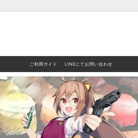
ウォーハンマー(40k/AoS)、ボードゲーム、シタデルカラーの正規
ころからインディーズまで何でも揃います！ 和歌山に実店舗あり。ゲ
セットも充実。
プラコロ
再入荷
当店の商品について
Halo: F
車買い
業務販
ウォーハンマー NECROMUNDA[ネクロ
2/14発売予約
Paypal決済/銀行振り込みについて
ウォーハ
WARH
エアソ
ご利用ガイド
LINEにてお問い合わせ
ムンダ]
Horus 
て
ウォーハンマー アンダーワールド
予約品に関しての注意事項
ウォー
アシェ
Space Marine 2特集
GWS
コンバ
週刊ウ
ウォーハンマー・クエスト
コンバットパトロール/スピアヘッド
ウォーハ
バトルフ
earth™)
AOS各勢力永久呪文(エンドレススペル)
ウォーハ
GWS製ウォーハンマー関連グッツ(書籍
週刊ウ
FLOST製アイテム
MtOテ
など)
週刊ウォーハンマー
DSPIAE
ガンダムアッセンブル関連品
ボード