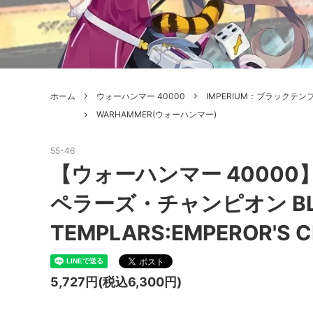
ボードゲーム
ゲームマ
エアソフトガン本体各種
escape
ボードゲーム・ホビー関係書籍
ガンプ
メッセージパッチ
RED W
ZOIDS(ゾイド)
バトルテッ
ホーム
ウォーハンマー 40000
IMPERIUM：ブラックテン
ミリタリーナレッジレポーツ
PC壊
ROBOT魂
DX超合
WARHAMMER(ウォーハンマー)
Halo: Flashpoint
Assass
ねんどろいど
トレー
55-46
フィギュア
雑貨・
【ウォーハンマー 4000
レゴ(LEGO)
限定品
ペラーズ・チャンピオン BL
カスタムパーツ
光学機
TEMPLARS:EMPEROR'S C
レーション・災害備蓄用品
エアガ
5,727円(税込6,300円)
フィールドチケット