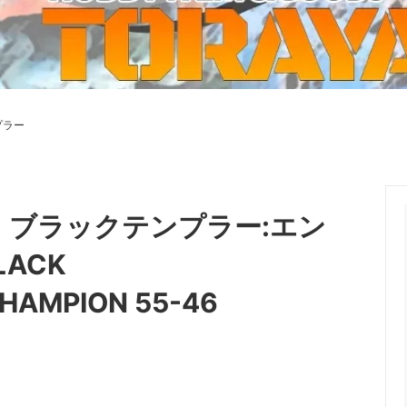
ーケット2024秋
ゲームマーケット2025秋
 from tarkov[タルコフ]
スイス迷彩 TAZ90
ラ
プラモデル
IN
グローブ特集
ク[BattleTech]
ホビー用塗料・ツール
プラー
れたのでお金が必要セール!
ファレホ トゥルーメタリック
金
GUNDAM UNIVERSE
ins Creed: Animus
ディングカード(トレカ)
キャラクターアイテム(食玩類)
キャラクター雑貨
ベイブレード
0】ブラックテンプラー:エン
エアソフトガン
ACK
器・関連パーツ
各種マガジン
HAMPION 55-46
ン関連工具・メンテナンス用品
ミリタリー書籍・雑誌