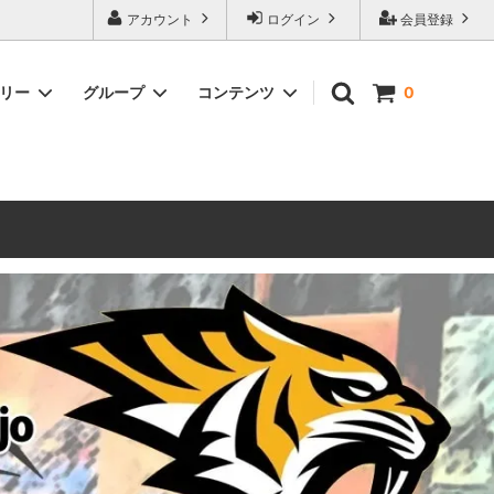
ォーハンマーとボードゲームのことなら当店へ！ボードゲームもメジャーど
アカウント
ログイン
会員登録
豊富に取り扱い。 在庫品は即日発送対応可能！初心者向けのスターター
ゴリー
グループ
コンテンツ
0
ウォーハンマー キルチーム
新製品予約
メール不着トラブルについて
 レギオ
ルマゲドン
ウォーハンマーエイジオブシグマー
ウォーハンマー ルールブック
ウォーハンマー40000ゲーム大会
geddon]
(AoS)
2025
ルド
6 in
ウォーハンマー ブラッドボウル[Blood
Bowl]
テレイン（ウォーハンマー情景モデル）
ンドアイ
WARHAMME BLACK LIBRARY(ウォー
40000で使えるヘレシーユニット
ハンマーブラックライブラリー)
English
Two Thin Coats
ース
シタデルカラーセット販売
コア]
ボードゲーム予約受付中
ボードゲームグッツ(コンバットゲー