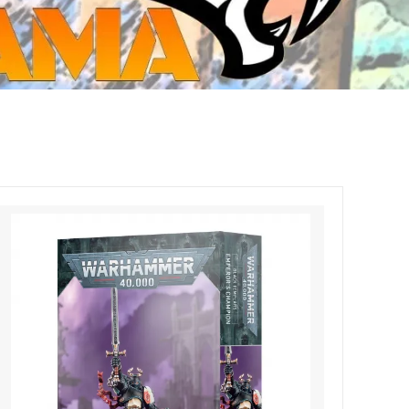
ジ・ダイストレイ・GWS以外のダイス
CMON JAPAN
など)
世界の童話シリーズ
JOYTOY(ジョイトイ)
SFA製高性能Lipoバッテリー
モンスターハンター
メタル
ミニチュア用ベース
超合金魂
ぬいぐるみ
シルバニアファミリー
装備品
バッテリー
その他アイテム・ワッペン類