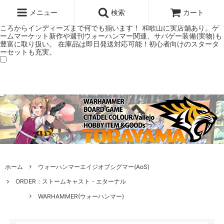
ウォーハンマー(40k/AoS)、ボードゲーム、シタデルカラーの正規プレ
ミアムショップTORAYAMA。通販・オンラインショップです！ ウォー
メニュー
検索
カート
ハンマーとボードゲームのことなら当店へ！ボードゲームもメジャーど
ころからインディーズまで何でも揃います！ 和歌山に実店舗あり。ゲ
ームマーケット新作や週刊ウォーハンマー関連、サバゲー装備(実物)も
豊富に取り扱い。 在庫品は即日発送対応可能！初心者向けのスタータ
ーセットも充実。
ホーム
ウォーハンマーエイジオブシグマー(AoS)
ORDER：ストームキャスト・エターナル
WARHAMMER(ウォーハンマー)