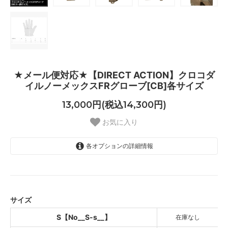
★メール便対応★【DIRECT ACTION】クロコダ
イルノーメックスFRグローブ[CB]各サイズ
13,000円(税込14,300円)
お気に入り
各オプションの詳細情報
S【No__S-s__】
SOLD OUT
M【No__S-m__】
サイズ
L【No__S-l__】
SOLD OUT
S【No__S-s__】
在庫なし