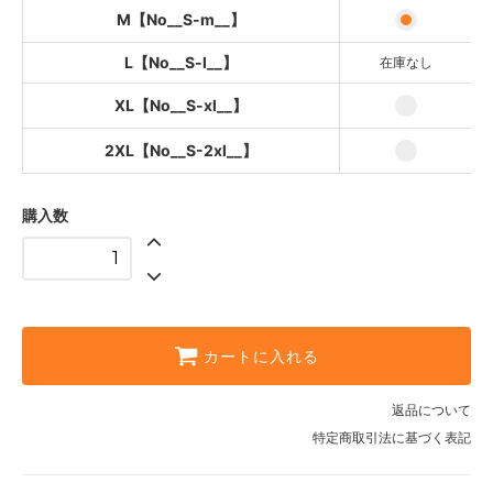
XL【No__S-xl__】
M【No__S-m__】
2XL【No__S-2xl__】
L【No__S-l__】
在庫なし
XL【No__S-xl__】
2XL【No__S-2xl__】
購入数
カートに入れる
返品について
特定商取引法に基づく表記