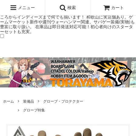
ウォーハンマー(40k/AoS)、ボードゲーム、シタデルカラーの正規プレ
ミアムショップTORAYAMA。通販・オンラインショップです！ ウォー
メニュー
検索
カート
ハンマーとボードゲームのことなら当店へ！ボードゲームもメジャーど
ころからインディーズまで何でも揃います！ 和歌山に実店舗あり。ゲ
ームマーケット新作や週刊ウォーハンマー関連、サバゲー装備(実物)も
豊富に取り扱い。 在庫品は即日発送対応可能！初心者向けのスタータ
ーセットも充実。
ホーム
装備品
グローブ・プロテクター
グローブ特集