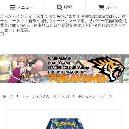
ウォーハンマー(40k/AoS)、ボードゲーム、シタデルカラーの正規プレ
ミアムショップTORAYAMA。通販・オンラインショップです！ ウォー
メニュー
検索
カート
ハンマーとボードゲームのことなら当店へ！ボードゲームもメジャーど
ころからインディーズまで何でも揃います！ 和歌山に実店舗あり。ゲ
ームマーケット新作や週刊ウォーハンマー関連、サバゲー装備(実物)も
豊富に取り扱い。 在庫品は即日発送対応可能！初心者向けのスタータ
ーセットも充実。
ホーム
トレーディングカード(トレカ)
ポケモンカードゲーム