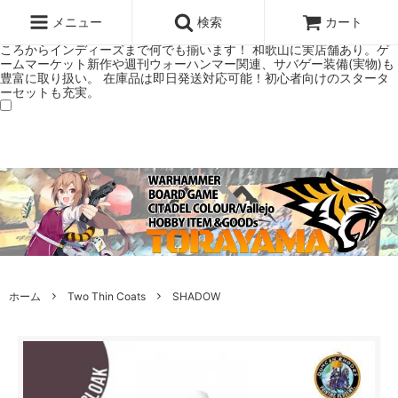
ウォーハンマー(40k/AoS)、ボードゲーム、シタデルカラーの正規プレ
ミアムショップTORAYAMA。通販・オンラインショップです！ ウォー
メニュー
検索
カート
ハンマーとボードゲームのことなら当店へ！ボードゲームもメジャーど
ころからインディーズまで何でも揃います！ 和歌山に実店舗あり。ゲ
ームマーケット新作や週刊ウォーハンマー関連、サバゲー装備(実物)も
豊富に取り扱い。 在庫品は即日発送対応可能！初心者向けのスタータ
ーセットも充実。
ホーム
Two Thin Coats
SHADOW