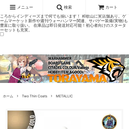
ウォーハンマー(40k/AoS)、ボードゲーム、シタデルカラーの正規プレ
ミアムショップTORAYAMA。通販・オンラインショップです！ ウォー
メニュー
検索
カート
ハンマーとボードゲームのことなら当店へ！ボードゲームもメジャーど
ころからインディーズまで何でも揃います！ 和歌山に実店舗あり。ゲ
ームマーケット新作や週刊ウォーハンマー関連、サバゲー装備(実物)も
豊富に取り扱い。 在庫品は即日発送対応可能！初心者向けのスタータ
ーセットも充実。
ホーム
Two Thin Coats
METALLIC