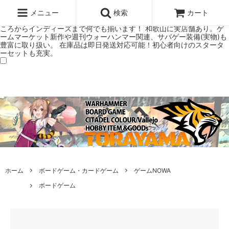
ウォーハンマー(40k/AoS)、ボードゲーム、シタデルカラーの正規プレ
ミアムショップTORAYAMA。通販・オンラインショップです！ ウォー
メニュー
検索
カート
ハンマーとボードゲームのことなら当店へ！ボードゲームもメジャーど
ころからインディーズまで何でも揃います！ 和歌山に実店舗あり。ゲ
ームマーケット新作や週刊ウォーハンマー関連、サバゲー装備(実物)も
豊富に取り扱い。 在庫品は即日発送対応可能！初心者向けのスタータ
ーセットも充実。
ホーム
ボードゲーム・カードゲーム
ゲームNOWA
ボードゲーム