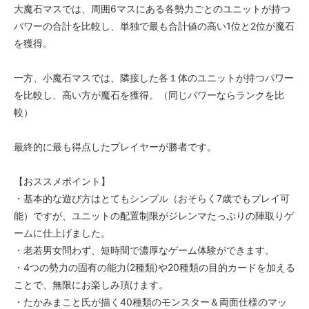
大魔石マスでは、周囲6マスにある各勢力ごとのユニットが持つ
パワーの合計を比較し、単独で最も合計値の高い1位と2位が魔石
を獲得。
一方、小魔石マスでは、隣接した各１体のユニットが持つパワー
を比較し、高い方が魔石を獲得。（同じパワーならランクを比
較）
最終的に最も得点したプレイヤーが勝者です。
【おススメポイント】
・基本的な遊び方はとてもシンプル（おそらく7歳でもプレイ可
能）ですが、ユニットの配置制限がジレンマたっぷりの陣取りゲ
ームに仕上げました。
・老若男女問わず、短時間で濃厚なゲーム体験ができます。
・4つの勢力の固有の能力(2種類)や20種類の目的カードを加える
ことで、無限にお楽しみ頂けます。
・たかみまこと氏が描く40種類のモンスター＆両面仕様のマッ