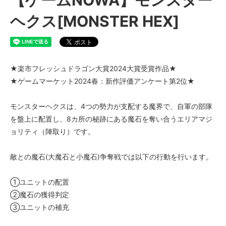
ヘクス[MONSTER HEX]
★楽市フレッシュドラゴン大賞2024大賞受賞作品★
★ゲームマーケット2024春：新作評価アンケート第2位★
モンスターヘクスは、4つの勢力が支配する魔界で、自軍の部隊
を盤上に配置し、8カ所の秘跡にある魔石を奪い合うエリアマジ
ョリティ（陣取り）です。
敵との魔石(大魔石と小魔石)争奪戦では以下の行動を行います。
①ユニットの配置
②魔石の獲得判定
③ユニットの補充