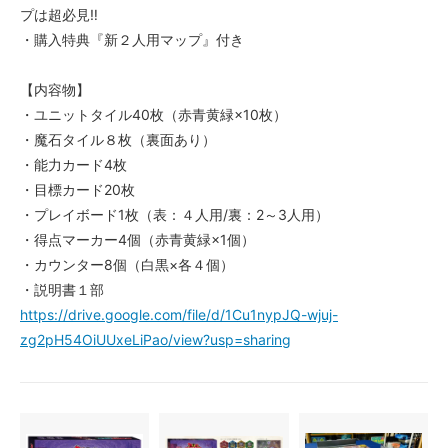
プは超必見‼︎
・購入特典『新２人用マップ』付き
【内容物】
・ユニットタイル40枚（赤青黄緑×10枚）
・魔石タイル８枚（裏面あり）
・能力カード4枚
・目標カード20枚
・プレイボード1枚（表：４人用/裏：2～3人用）
・得点マーカー4個（赤青黄緑×1個）
・カウンター8個（白黒×各４個）
・説明書１部
https://drive.google.com/file/d/1Cu1nypJQ-wjuj-
zg2pH54OiUUxeLiPao/view?usp=sharing