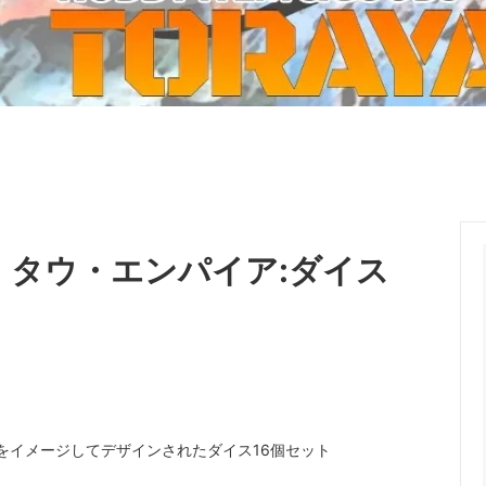
ーケット2024秋
ゲームマーケット2025秋
 from tarkov[タルコフ]
スイス迷彩 TAZ90
ラ
プラモデル
IN
グローブ特集
ク[BattleTech]
ホビー用塗料・ツール
れたのでお金が必要セール!
ファレホ トゥルーメタリック
金
GUNDAM UNIVERSE
ins Creed: Animus
ディングカード(トレカ)
キャラクターアイテム(食玩類)
キャラクター雑貨
ベイブレード
0】タウ・エンパイア:ダイス
エアソフトガン
器・関連パーツ
各種マガジン
ン関連工具・メンテナンス用品
ミリタリー書籍・雑誌
力をイメージしてデザインされたダイス16個セット