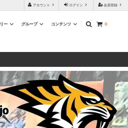
ォーハンマーとボードゲームのことなら当店へ！ボードゲームもメジャーど
アカウント
ログイン
会員登録
豊富に取り扱い。 在庫品は即日発送対応可能！初心者向けのスターター
ゴリー
グループ
コンテンツ
0
ウォーハンマー キルチーム
新製品予約
メール不着トラブルについて
 レギオ
ルマゲドン
ウォーハンマーエイジオブシグマー
ウォーハンマー ルールブック
ウォーハンマー40000ゲーム大会
geddon]
(AoS)
2025
ルド
6 in
ウォーハンマー ブラッドボウル[Blood
Bowl]
テレイン（ウォーハンマー情景モデル）
ンドアイ
WARHAMME BLACK LIBRARY(ウォー
40000で使えるヘレシーユニット
ハンマーブラックライブラリー)
English
Two Thin Coats
ース
シタデルカラーセット販売
コア]
ボードゲーム予約受付中
ボードゲームグッツ(コンバットゲー