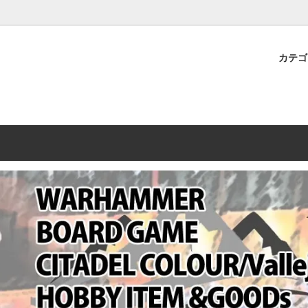
プレミアムショップTORAYAMA。通販・オンラインショップです！ ウ
ームマーケット新作や週刊ウォーハンマー関連、サバゲー装備(実物)も
カテ
lashpoint
替えセール!
売・卸販売について
ウォーハンマー 40000
LINE登録者限定セール
営業日・営業時間について
ンマー ホルスヘレシー[The
AMMER(ウォーハンマー)
フトガンの修理、カスタムについ
ウォーハンマー ホルスヘレシー
ウォーハンマー40,000：ア
トラパレ2023SUMMER
Heresy]
ンズ・インペリアリス
[Warhammer 40,000: Arma
11版
ハンマー ウォークライ
ット刊行 週刊ウォーハンマー
ウォーハンマー オールドワー
ウォーハンマー40000 大会 202
オンライン限定品
ットパトロールの発売日リストと
ウォーハンマーワールド製品
WAKAYAMA
ォーハンマーの発送について
ンマー ミドルアース(Middle-
ォース(40K/AOS)
シタデルカラー・シタデルブラ
勢力ダイス
テム
ンマー40000 各勢力
デスウォッチ
ォーハンマー
vallejo(ファレホ)
レイン
ミニチュア輸送用プロテクトケ
ARMORED CORE[アーマード
ゲーム・カードゲーム
カードスリーブ