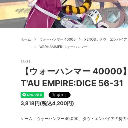
ボードゲーム
ゲームマ
エアソフトガン本体各種
escape
ボードゲーム・ホビー関係書籍
ガンプ
メッセージパッチ
RED W
ZOIDS(ゾイド)
バトルテッ
ホーム
ウォーハンマー 40000
XENOS：タウ・エンパイア
ミリタリーナレッジレポーツ
PC壊
ROBOT魂
DX超合
WARHAMMER(ウォーハンマー)
Halo: Flashpoint
Assass
ねんどろいど
トレー
56-31
フィギュア
雑貨・
【ウォーハンマー 4000
レゴ(LEGO)
限定品
T'AU EMPIRE:DICE 56-31
カスタムパーツ
光学機
3,818円(税込4,200円)
レーション・災害備蓄用品
エアガ
フィールドチケット
ゲーム「ウォーハンマー40,000」タウ・エンパイアの勢