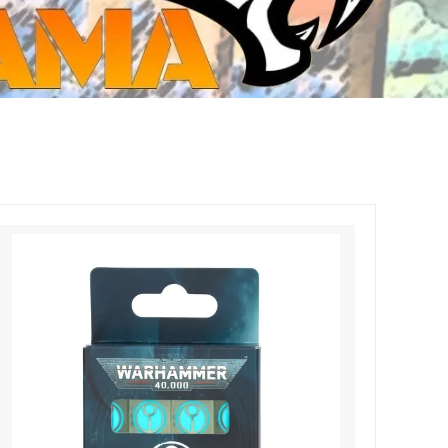
ジ・ダイストレイ・GWS以外のダイス
CMON JAPAN
など)
世界の童話シリーズ
JOYTOY(ジョイトイ)
SFA製高性能Lipoバッテリー
モンスターハンター
メタル
ミニチュア用ベース
超合金魂
ぬいぐるみ
シルバニアファミリー
装備品
バッテリー
その他アイテム・ワッペン類