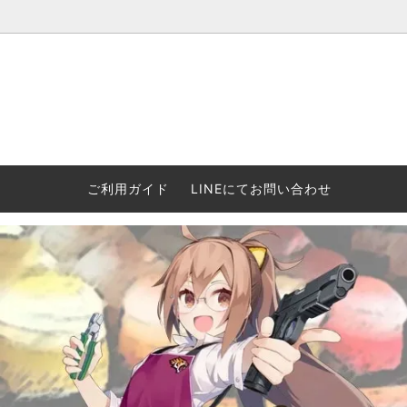
ウォーハンマー(40k/AoS)、ボードゲーム、シタデルカラーの正規
ころからインディーズまで何でも揃います！ 和歌山に実店舗あり。ゲ
セットも充実。
プラコロ
再入荷
当店の商品について
Halo: F
車買い
業務販
ウォーハンマー NECROMUNDA[ネクロ
2/14発売予約
Paypal決済/銀行振り込みについて
ウォーハ
WARH
エアソ
ご利用ガイド
LINEにてお問い合わせ
ムンダ]
Horus 
て
ウォーハンマー アンダーワールド
予約品に関しての注意事項
ウォー
アシェ
Space Marine 2特集
GWS
コンバ
週刊ウ
ウォーハンマー・クエスト
コンバットパトロール/スピアヘッド
ウォーハ
バトルフ
earth™)
AOS各勢力永久呪文(エンドレススペル)
ウォーハ
GWS製ウォーハンマー関連グッツ(書籍
週刊ウ
FLOST製アイテム
MtOテ
など)
週刊ウォーハンマー
DSPIAE
ガンダムアッセンブル関連品
ボード