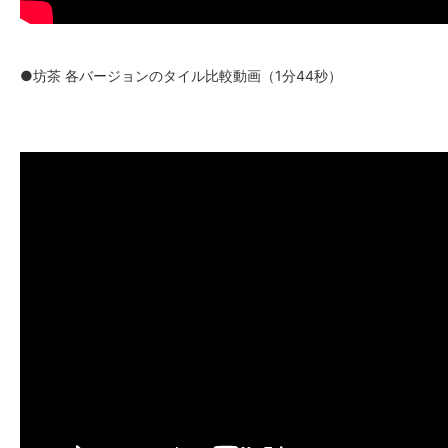
●坊茶 各バージョンのタイル比較動画（1分44秒）