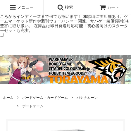
ウォーハンマー(40k/AoS)、ボードゲーム、シタデルカラーの正規プレ
ミアムショップTORAYAMA。通販・オンラインショップです！ ウォー
メニュー
検索
カート
ハンマーとボードゲームのことなら当店へ！ボードゲームもメジャーど
ころからインディーズまで何でも揃います！ 和歌山に実店舗あり。ゲ
ームマーケット新作や週刊ウォーハンマー関連、サバゲー装備(実物)も
豊富に取り扱い。 在庫品は即日発送対応可能！初心者向けのスタータ
ーセットも充実。
ホーム
ボードゲーム・カードゲーム
バナナムーン
ボードゲーム