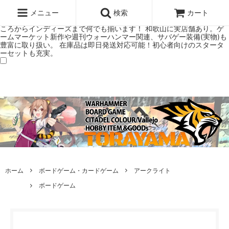
ウォーハンマー(40k/AoS)、ボードゲーム、シタデルカラーの正規プレ
ミアムショップTORAYAMA。通販・オンラインショップです！ ウォー
メニュー
検索
カート
ハンマーとボードゲームのことなら当店へ！ボードゲームもメジャーど
ころからインディーズまで何でも揃います！ 和歌山に実店舗あり。ゲ
ームマーケット新作や週刊ウォーハンマー関連、サバゲー装備(実物)も
豊富に取り扱い。 在庫品は即日発送対応可能！初心者向けのスタータ
ーセットも充実。
ホーム
ボードゲーム・カードゲーム
アークライト
ボードゲーム