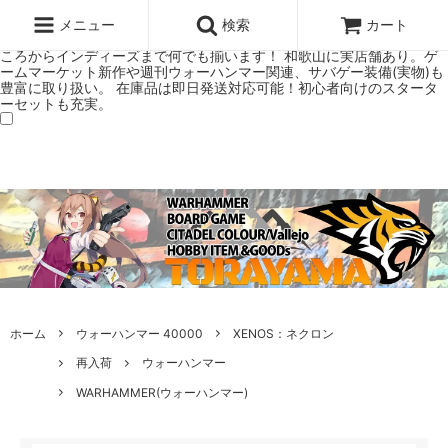
ウォーハンマー(40k/AoS)、ボードゲーム、シタデルカラーの正規プレ
ミアムショップTORAYAMA。通販・オンラインショップです！ ウォー
メニュー
検索
カート
ハンマーとボードゲームのことなら当店へ！ボードゲームもメジャーど
ころからインディーズまで何でも揃います！ 和歌山に実店舗あり。ゲ
ームマーケット新作や週刊ウォーハンマー関連、サバゲー装備(実物)も
豊富に取り扱い。 在庫品は即日発送対応可能！初心者向けのスタータ
ーセットも充実。
ホーム
ウォーハンマー 40000
XENOS：ネクロン
再入荷
ウォーハンマー
WARHAMMER(ウォーハンマー)