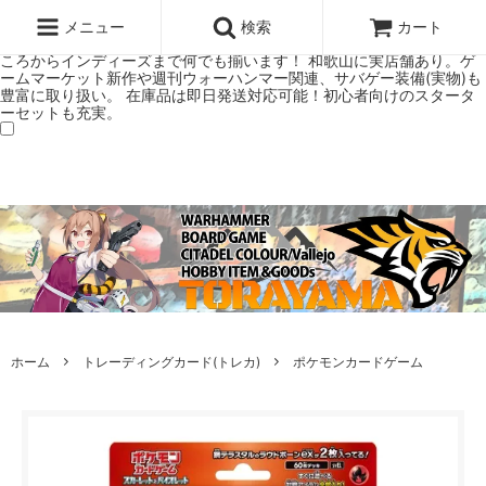
ウォーハンマー(40k/AoS)、ボードゲーム、シタデルカラーの正規プレ
ミアムショップTORAYAMA。通販・オンラインショップです！ ウォー
メニュー
検索
カート
ハンマーとボードゲームのことなら当店へ！ボードゲームもメジャーど
ころからインディーズまで何でも揃います！ 和歌山に実店舗あり。ゲ
ームマーケット新作や週刊ウォーハンマー関連、サバゲー装備(実物)も
豊富に取り扱い。 在庫品は即日発送対応可能！初心者向けのスタータ
ーセットも充実。
ホーム
トレーディングカード(トレカ)
ポケモンカードゲーム