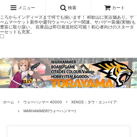
ウォーハンマー(40k/AoS)、ボードゲーム、シタデルカラーの正規プレ
ミアムショップTORAYAMA。通販・オンラインショップです！ ウォー
メニュー
検索
カート
ハンマーとボードゲームのことなら当店へ！ボードゲームもメジャーど
ころからインディーズまで何でも揃います！ 和歌山に実店舗あり。ゲ
ームマーケット新作や週刊ウォーハンマー関連、サバゲー装備(実物)も
豊富に取り扱い。 在庫品は即日発送対応可能！初心者向けのスタータ
ーセットも充実。
ホーム
ウォーハンマー 40000
XENOS：タウ・エンパイア
WARHAMMER(ウォーハンマー)