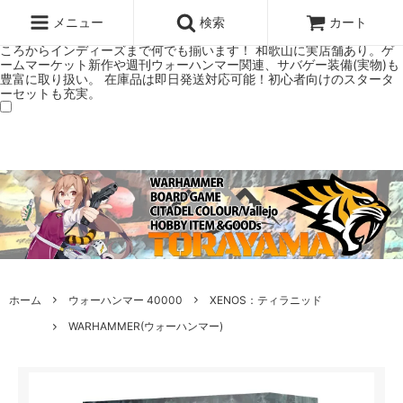
ウォーハンマー(40k/AoS)、ボードゲーム、シタデルカラーの正規プレ
ミアムショップTORAYAMA。通販・オンラインショップです！ ウォー
メニュー
検索
カート
ハンマーとボードゲームのことなら当店へ！ボードゲームもメジャーど
ころからインディーズまで何でも揃います！ 和歌山に実店舗あり。ゲ
ームマーケット新作や週刊ウォーハンマー関連、サバゲー装備(実物)も
豊富に取り扱い。 在庫品は即日発送対応可能！初心者向けのスタータ
ーセットも充実。
ホーム
ウォーハンマー 40000
XENOS：ティラニッド
WARHAMMER(ウォーハンマー)