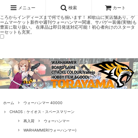
ウォーハンマー(40k/AoS)、ボードゲーム、シタデルカラーの正規プレ
ミアムショップTORAYAMA。通販・オンラインショップです！ ウォー
メニュー
検索
カート
ハンマーとボードゲームのことなら当店へ！ボードゲームもメジャーど
ころからインディーズまで何でも揃います！ 和歌山に実店舗あり。ゲ
ームマーケット新作や週刊ウォーハンマー関連、サバゲー装備(実物)も
豊富に取り扱い。 在庫品は即日発送対応可能！初心者向けのスタータ
ーセットも充実。
ホーム
ウォーハンマー 40000
CHAOS：ケイオス・スペースマリーン
再入荷
ウォーハンマー
WARHAMMER(ウォーハンマー)