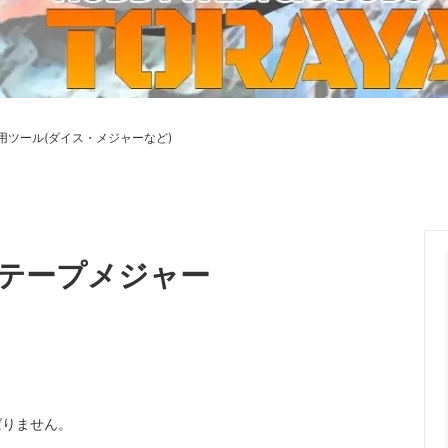
ーケット2024秋
ゲームマーケット2025秋
 from tarkov[タルコフ]
スイス迷彩 TAZ90
ラ
プラモデル
IN
グローブ特集
ク[BattleTech]
ホビー用塗料・ツール
用ツール(ダイス・メジャーなど)
れたのでお金が必要セール!
ファレホ トゥルーメタリック
金
GUNDAM UNIVERSE
ins Creed: Animus
ディングカード(トレカ)
キャラクターアイテム(食玩類)
キャラクター雑貨
ベイブレード
】テープメジャー
エアソフトガン
器・関連パーツ
各種マガジン
ン関連工具・メンテナンス用品
ミリタリー書籍・雑誌
ばりません。