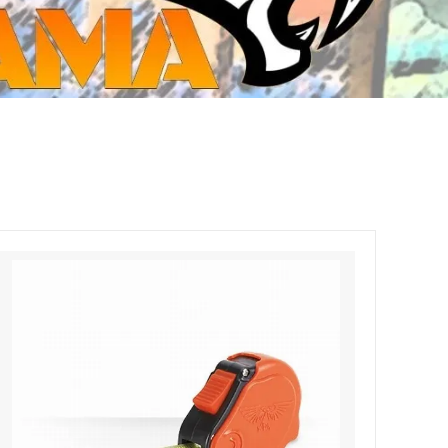
ジ・ダイストレイ・GWS以外のダイス
CMON JAPAN
など)
世界の童話シリーズ
JOYTOY(ジョイトイ)
SFA製高性能Lipoバッテリー
モンスターハンター
メタル
ミニチュア用ベース
超合金魂
ぬいぐるみ
シルバニアファミリー
装備品
バッテリー
その他アイテム・ワッペン類