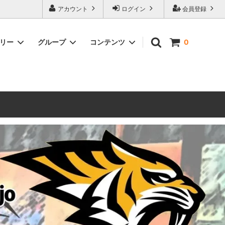
ォーハンマーとボードゲームのことなら当店へ！ボードゲームもメジャーど
アカウント
ログイン
会員登録
豊富に取り扱い。 在庫品は即日発送対応可能！初心者向けのスターター
ゴリー
グループ
コンテンツ
0
ウォーハンマー キルチーム
新製品予約
メール不着トラブルについて
 レギオ
ルマゲドン
ウォーハンマーエイジオブシグマー
ウォーハンマー ルールブック
ウォーハンマー40000ゲーム大会
geddon]
(AoS)
2025
ルド
6 in
ウォーハンマー ブラッドボウル[Blood
Bowl]
テレイン（ウォーハンマー情景モデル）
ンドアイ
WARHAMME BLACK LIBRARY(ウォー
40000で使えるヘレシーユニット
ハンマーブラックライブラリー)
English
Two Thin Coats
ース
シタデルカラーセット販売
コア]
ボードゲーム予約受付中
ボードゲームグッツ(コンバットゲー