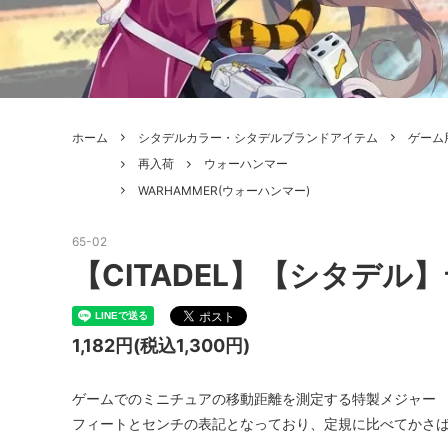
ボードゲーム
ゲームマ
エアソフトガン本体各種
escape
ボードゲーム・ホビー関係書籍
ガンプ
メッセージパッチ
RED W
ZOIDS(ゾイド)
バトルテッ
ホーム
シタデルカラー・シタデルブランドアイテム
ゲーム
ミリタリーナレッジレポーツ
PC壊
ROBOT魂
DX超合
再入荷
ウォーハンマー
WARHAMMER(ウォーハンマー)
Halo: Flashpoint
Assass
ねんどろいど
トレー
フィギュア
雑貨・
65-02
【CITADEL】【シタデル
レゴ(LEGO)
限定品
カスタムパーツ
光学機
1,182円(税込1,300円)
レーション・災害備蓄用品
エアガ
ゲームでのミニチュアの移動距離を測定する特製メジャー
フィールドチケット
フィートとセンチの表記となっており、定規に比べてかさ