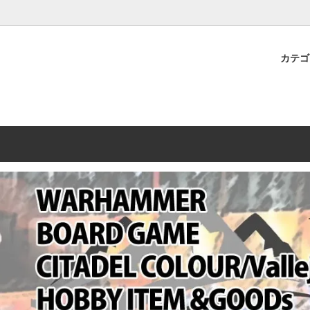
プレミアムショップTORAYAMA。通販・オンラインショップです！ ウ
ームマーケット新作や週刊ウォーハンマー関連、サバゲー装備(実物)も
カテ
lashpoint
替えセール!
売・卸販売について
ウォーハンマー 40000
LINE登録者限定セール
営業日・営業時間について
ンマー ホルスヘレシー[The
AMMER(ウォーハンマー)
フトガンの修理、カスタムについ
ウォーハンマー ホルスヘレシー
ウォーハンマー40,000：ア
トラパレ2023SUMMER
Heresy]
ンズ・インペリアリス
[Warhammer 40,000: Arma
11版
ハンマー ウォークライ
ット刊行 週刊ウォーハンマー
ウォーハンマー オールドワー
ウォーハンマー40000 大会 202
オンライン限定品
ットパトロールの発売日リストと
ウォーハンマーワールド製品
WAKAYAMA
ォーハンマーの発送について
ンマー ミドルアース(Middle-
ォース(40K/AOS)
シタデルカラー・シタデルブラ
勢力ダイス
テム
ンマー40000 各勢力
デスウォッチ
ォーハンマー
vallejo(ファレホ)
レイン
ミニチュア輸送用プロテクトケ
ARMORED CORE[アーマード
ゲーム・カードゲーム
カードスリーブ