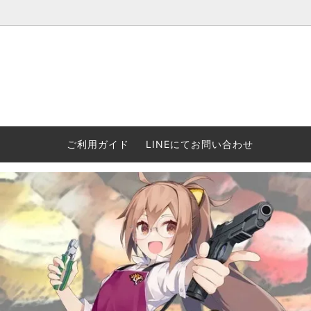
ウォーハンマー(40k/AoS)、ボードゲーム、シタデルカラーの正規
ころからインディーズまで何でも揃います！ 和歌山に実店舗あり。ゲ
セットも充実。
プラコロ
再入荷
当店の商品について
Halo: F
車買い
業務販
ウォーハンマー NECROMUNDA[ネクロ
2/14発売予約
Paypal決済/銀行振り込みについて
ウォーハ
WARH
エアソ
ご利用ガイド
LINEにてお問い合わせ
ムンダ]
Horus 
て
ウォーハンマー アンダーワールド
予約品に関しての注意事項
ウォー
アシェ
Space Marine 2特集
GWS
コンバ
週刊ウ
ウォーハンマー・クエスト
コンバットパトロール/スピアヘッド
ウォーハ
バトルフ
earth™)
AOS各勢力永久呪文(エンドレススペル)
ウォーハ
GWS製ウォーハンマー関連グッツ(書籍
週刊ウ
FLOST製アイテム
MtOテ
など)
週刊ウォーハンマー
DSPIAE
ガンダムアッセンブル関連品
ボード