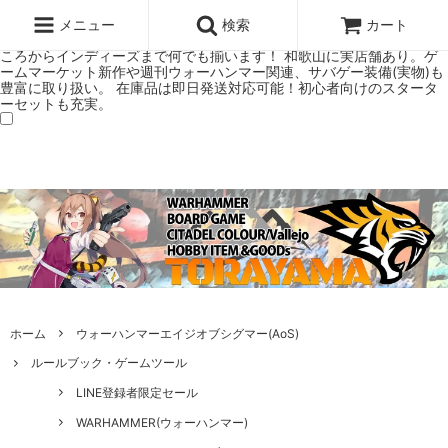
ウォーハンマー(40k/AoS)、ボードゲーム、シタデルカラーの正規プレ
ミアムショップTORAYAMA。通販・オンラインショップです！ ウォー
メニュー
検索
カート
ハンマーとボードゲームのことなら当店へ！ボードゲームもメジャーど
ころからインディーズまで何でも揃います！ 和歌山に実店舗あり。ゲ
ームマーケット新作や週刊ウォーハンマー関連、サバゲー装備(実物)も
豊富に取り扱い。 在庫品は即日発送対応可能！初心者向けのスタータ
ーセットも充実。
ホーム
ウォーハンマーエイジオブシグマー(AoS)
ルールブック・ゲームツール
LINE登録者限定セール
WARHAMMER(ウォーハンマー)