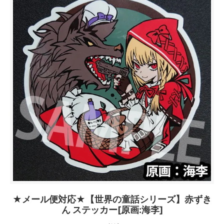
★メール便対応★【世界の童話シリーズ】赤ずき
ん ステッカー[原画:海李]