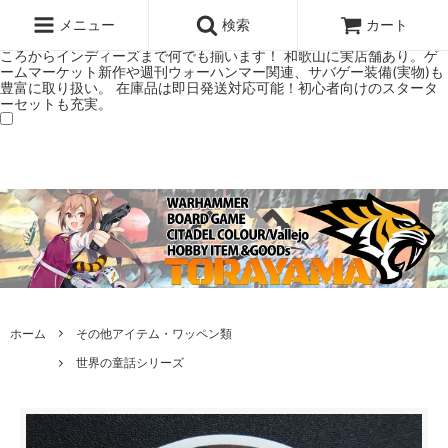
ウォーハンマー(40k/AoS)、ボードゲーム、シタデルカラーの正規プレ
ミアムショップTORAYAMA。通販・オンラインショップです！ ウォー
メニュー
検索
カート
ハンマーとボードゲームのことなら当店へ！ボードゲームもメジャーど
ころからインディーズまで何でも揃います！ 和歌山に実店舗あり。ゲ
ームマーケット新作や週刊ウォーハンマー関連、サバゲー装備(実物)も
豊富に取り扱い。 在庫品は即日発送対応可能！初心者向けのスタータ
ーセットも充実。
ホーム
その他アイテム・ワッペン類
世界の童話シリーズ