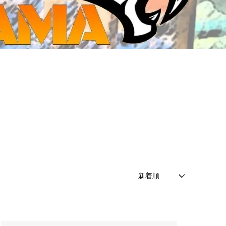
ジ・ダイストレイ・GWS以外のダイス
CMON JAPAN
など)
世界の童話シリーズ
JOYTOY(ジョイトイ)
SFA製高性能Lipoバッテリー
モンスターハンター
メタル
ミニチュア用ベース
超合金魂
ぬいぐるみ
シルバニアファミリー
装備品
バッテリー
その他アイテム・ワッペン類