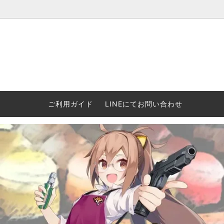
ウォーハンマー(40k/AoS)、ボードゲーム、シタデルカラーの正規
ころからインディーズまで何でも揃います！ 和歌山に実店舗あり。ゲ
セットも充実。
プラコロ
再入荷
当店の商品について
Halo: F
車買い
業務販
ウォーハンマー NECROMUNDA[ネクロ
2/14発売予約
Paypal決済/銀行振り込みについて
ウォーハ
WARH
エアソ
ご利用ガイド
LINEにてお問い合わせ
ムンダ]
Horus 
て
ウォーハンマー アンダーワールド
予約品に関しての注意事項
ウォー
アシェ
Space Marine 2特集
GWS
コンバ
週刊ウ
ウォーハンマー・クエスト
コンバットパトロール/スピアヘッド
ウォーハ
バトルフ
earth™)
AOS各勢力永久呪文(エンドレススペル)
ウォーハ
GWS製ウォーハンマー関連グッツ(書籍
週刊ウ
FLOST製アイテム
MtOテ
など)
週刊ウォーハンマー
DSPIAE
ガンダムアッセンブル関連品
ボード