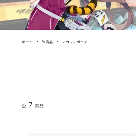
ボードゲーム
ゲームマ
エアソフトガン本体各種
escape
ボードゲーム・ホビー関係書籍
ガンプ
メッセージパッチ
RED W
ZOIDS(ゾイド)
バトルテッ
ホーム
装備品
マガジンポーチ
ミリタリーナレッジレポーツ
PC壊
ROBOT魂
DX超合
Halo: Flashpoint
Assass
ねんどろいど
トレー
フィギュア
雑貨・
レゴ(LEGO)
限定品
カスタムパーツ
光学機
7
全
商品
レーション・災害備蓄用品
エアガ
フィールドチケット