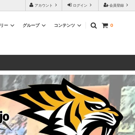
ォーハンマーとボードゲームのことなら当店へ！ボードゲームもメジャーど
アカウント
ログイン
会員登録
豊富に取り扱い。 在庫品は即日発送対応可能！初心者向けのスターター
ゴリー
グループ
コンテンツ
0
ウォーハンマー キルチーム
新製品予約
メール不着トラブルについて
 レギオ
ルマゲドン
ウォーハンマーエイジオブシグマー
ウォーハンマー ルールブック
ウォーハンマー40000ゲーム大会
geddon]
(AoS)
2025
ルド
6 in
ウォーハンマー ブラッドボウル[Blood
Bowl]
テレイン（ウォーハンマー情景モデル）
ンドアイ
WARHAMME BLACK LIBRARY(ウォー
40000で使えるヘレシーユニット
ハンマーブラックライブラリー)
English
Two Thin Coats
ース
シタデルカラーセット販売
コア]
ボードゲーム予約受付中
ボードゲームグッツ(コンバットゲー