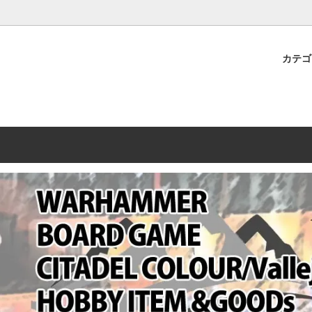
プレミアムショップTORAYAMA。通販・オンラインショップです！ ウ
ームマーケット新作や週刊ウォーハンマー関連、サバゲー装備(実物)も
カテ
lashpoint
替えセール!
売・卸販売について
ウォーハンマー 40000
LINE登録者限定セール
営業日・営業時間について
ンマー ホルスヘレシー[The
AMMER(ウォーハンマー)
フトガンの修理、カスタムについ
ウォーハンマー ホルスヘレシー
ウォーハンマー40,000：ア
トラパレ2023SUMMER
Heresy]
ンズ・インペリアリス
[Warhammer 40,000: Arma
11版
ハンマー ウォークライ
ット刊行 週刊ウォーハンマー
ウォーハンマー オールドワー
ウォーハンマー40000 大会 202
オンライン限定品
ットパトロールの発売日リストと
ウォーハンマーワールド製品
WAKAYAMA
ォーハンマーの発送について
ンマー ミドルアース(Middle-
ォース(40K/AOS)
シタデルカラー・シタデルブラ
勢力ダイス
テム
ンマー40000 各勢力
デスウォッチ
ォーハンマー
vallejo(ファレホ)
レイン
ミニチュア輸送用プロテクトケ
ARMORED CORE[アーマード
ゲーム・カードゲーム
カードスリーブ