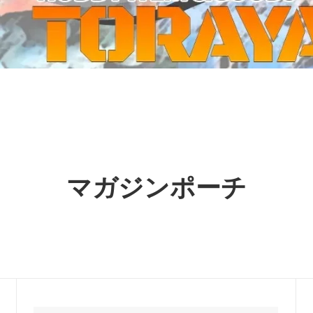
ーケット2024秋
ゲームマーケット2025秋
 from tarkov[タルコフ]
スイス迷彩 TAZ90
ラ
プラモデル
IN
グローブ特集
ク[BattleTech]
ホビー用塗料・ツール
れたのでお金が必要セール!
ファレホ トゥルーメタリック
金
GUNDAM UNIVERSE
ins Creed: Animus
ディングカード(トレカ)
キャラクターアイテム(食玩類)
キャラクター雑貨
ベイブレード
マガジンポーチ
エアソフトガン
器・関連パーツ
各種マガジン
ン関連工具・メンテナンス用品
ミリタリー書籍・雑誌