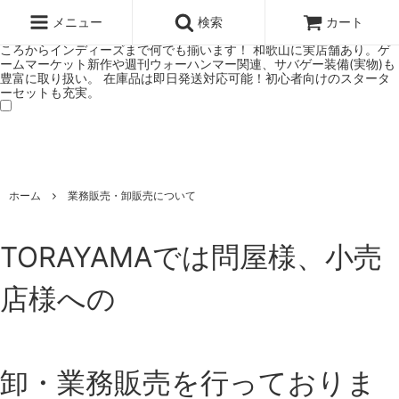
ウォーハンマー(40k/AoS)、ボードゲーム、シタデルカラーの正規プレ
ミアムショップTORAYAMA。通販・オンラインショップです！ ウォー
メニュー
検索
カート
ハンマーとボードゲームのことなら当店へ！ボードゲームもメジャーど
ころからインディーズまで何でも揃います！ 和歌山に実店舗あり。ゲ
ームマーケット新作や週刊ウォーハンマー関連、サバゲー装備(実物)も
豊富に取り扱い。 在庫品は即日発送対応可能！初心者向けのスタータ
ーセットも充実。
ホーム
業務販売・卸販売について
TORAYAMAでは問屋様、小売
店様への
卸・業務販売を行っておりま