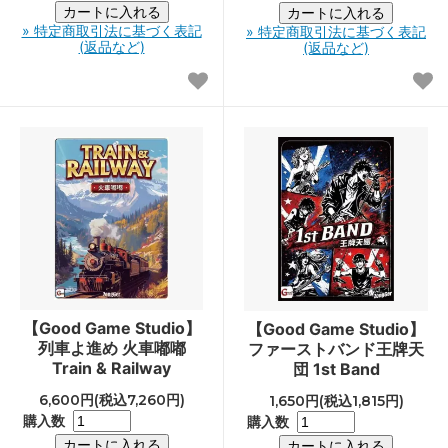
» 特定商取引法に基づく表記
» 特定商取引法に基づく表記
(返品など)
(返品など)
【Good Game Studio】
【Good Game Studio】
列車よ進め 火車嘟嘟
ファーストバンド王牌天
Train & Railway
団 1st Band
6,600円(税込7,260円)
1,650円(税込1,815円)
購入数
購入数