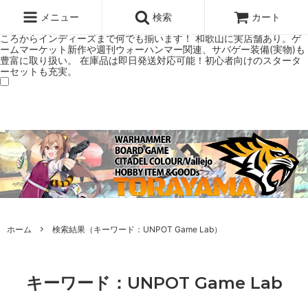
ウォーハンマー(40k/AoS)、ボードゲーム、シタデルカラーの正規プレ
ミアムショップTORAYAMA。通販・オンラインショップです！ ウォー
メニュー
検索
カート
ハンマーとボードゲームのことなら当店へ！ボードゲームもメジャーど
ころからインディーズまで何でも揃います！ 和歌山に実店舗あり。ゲ
ームマーケット新作や週刊ウォーハンマー関連、サバゲー装備(実物)も
豊富に取り扱い。 在庫品は即日発送対応可能！初心者向けのスタータ
ーセットも充実。
ホーム
検索結果（キーワード：UNPOT Game Lab）
キーワード：UNPOT Game Lab