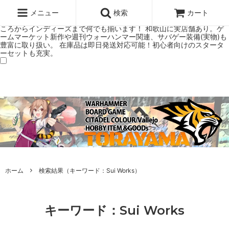
ウォーハンマー(40k/AoS)、ボードゲーム、シタデルカラーの正規プレ
ミアムショップTORAYAMA。通販・オンラインショップです！ ウォー
メニュー
検索
カート
ハンマーとボードゲームのことなら当店へ！ボードゲームもメジャーど
ころからインディーズまで何でも揃います！ 和歌山に実店舗あり。ゲ
ームマーケット新作や週刊ウォーハンマー関連、サバゲー装備(実物)も
豊富に取り扱い。 在庫品は即日発送対応可能！初心者向けのスタータ
ーセットも充実。
ホーム
検索結果（キーワード：Sui Works）
キーワード：Sui Works