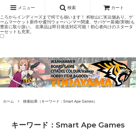
ウォーハンマー(40k/AoS)、ボードゲーム、シタデルカラーの正規プレ
ミアムショップTORAYAMA。通販・オンラインショップです！ ウォー
メニュー
検索
カート
ハンマーとボードゲームのことなら当店へ！ボードゲームもメジャーど
ころからインディーズまで何でも揃います！ 和歌山に実店舗あり。ゲ
ームマーケット新作や週刊ウォーハンマー関連、サバゲー装備(実物)も
豊富に取り扱い。 在庫品は即日発送対応可能！初心者向けのスタータ
ーセットも充実。
ホーム
検索結果（キーワード：Smart Ape Games）
キーワード：Smart Ape Games