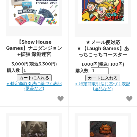
【Show House
★メール便対応
Games】ナニダンジョン
★【Laugh Games】あ
+拡張 深淵迷宮
っちこっちコースター
3,000円(税込3,300円)
1,000円(税込1,100円)
購入数
購入数
» 特定商取引法に基づく表記
» 特定商取引法に基づく表記
(返品など)
(返品など)