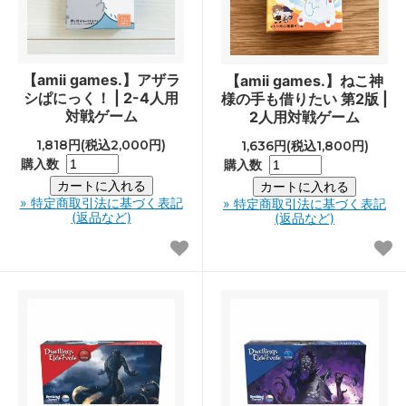
【amii games.】アザラ
【amii games.】ねこ神
シぱにっく！ | 2-4人用
様の手も借りたい 第2版 |
対戦ゲーム
2人用対戦ゲーム
1,818円(税込2,000円)
1,636円(税込1,800円)
購入数
購入数
» 特定商取引法に基づく表記
» 特定商取引法に基づく表記
(返品など)
(返品など)