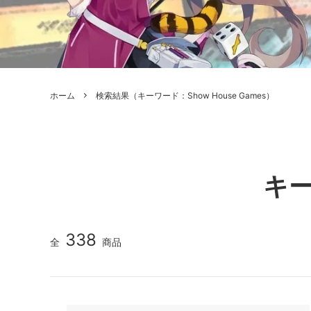
ボードゲーム
ゲームマ
エアソフトガン本体各種
escape
ボードゲーム・ホビー関係書籍
ガンプ
メッセージパッチ
RED W
ZOIDS(ゾイド)
バトルテッ
ホーム
検索結果（キーワード：Show House Games）
ミリタリーナレッジレポーツ
PC壊
ROBOT魂
DX超合
Halo: Flashpoint
Assass
ねんどろいど
トレー
フィギュア
雑貨・
キー
レゴ(LEGO)
限定品
カスタムパーツ
光学機
338
全
商品
レーション・災害備蓄用品
エアガ
フィールドチケット