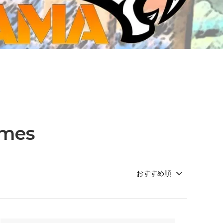
ジ・ダイストレイ・GWS以外のダイス
CMON JAPAN
など)
世界の童話シリーズ
JOYTOY(ジョイトイ)
SFA製高性能Lipoバッテリー
モンスターハンター
メタル
ミニチュア用ベース
超合金魂
ぬいぐるみ
シルバニアファミリー
mes
装備品
バッテリー
その他アイテム・ワッペン類