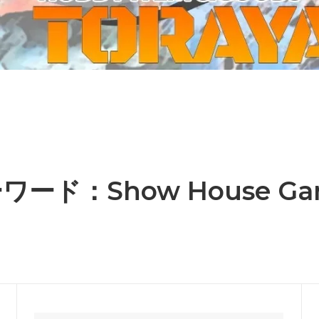
ーケット2024秋
ゲームマーケット2025秋
 from tarkov[タルコフ]
スイス迷彩 TAZ90
ラ
プラモデル
IN
グローブ特集
ク[BattleTech]
ホビー用塗料・ツール
れたのでお金が必要セール!
ファレホ トゥルーメタリック
金
GUNDAM UNIVERSE
ins Creed: Animus
ディングカード(トレカ)
キャラクターアイテム(食玩類)
キャラクター雑貨
ベイブレード
ワード：Show House Ga
エアソフトガン
器・関連パーツ
各種マガジン
ン関連工具・メンテナンス用品
ミリタリー書籍・雑誌