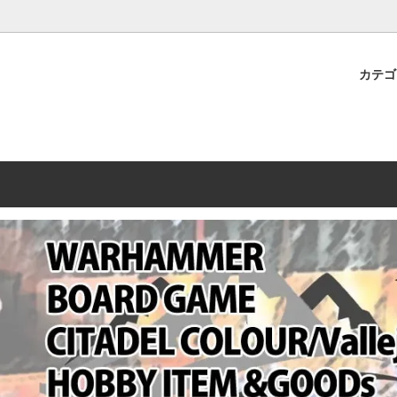
プレミアムショップTORAYAMA。通販・オンラインショップです！ ウ
ームマーケット新作や週刊ウォーハンマー関連、サバゲー装備(実物)も
カテ
lashpoint
替えセール!
売・卸販売について
ウォーハンマー 40000
LINE登録者限定セール
営業日・営業時間について
ンマー ホルスヘレシー[The
AMMER(ウォーハンマー)
フトガンの修理、カスタムについ
ウォーハンマー ホルスヘレシー
ウォーハンマー40,000：ア
トラパレ2023SUMMER
Heresy]
ンズ・インペリアリス
[Warhammer 40,000: Arma
11版
ハンマー ウォークライ
ット刊行 週刊ウォーハンマー
ウォーハンマー オールドワー
ウォーハンマー40000 大会 202
オンライン限定品
ットパトロールの発売日リストと
ウォーハンマーワールド製品
WAKAYAMA
ォーハンマーの発送について
ンマー ミドルアース(Middle-
ォース(40K/AOS)
シタデルカラー・シタデルブラ
勢力ダイス
テム
ンマー40000 各勢力
デスウォッチ
ォーハンマー
vallejo(ファレホ)
レイン
ミニチュア輸送用プロテクトケ
ARMORED CORE[アーマード
ゲーム・カードゲーム
カードスリーブ