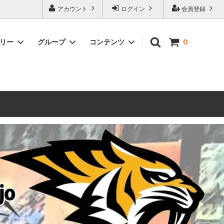
ォーハンマーとボードゲームのことなら当店へ！ボードゲームもメジャーど
アカウント
ログイン
会員登録
豊富に取り扱い。 在庫品は即日発送対応可能！初心者向けのスターター
ゴリー
グループ
コンテンツ
0
ウォーハンマー キルチーム
新製品予約
メール不着トラブルについて
 レギオ
ルマゲドン
ウォーハンマーエイジオブシグマー
ウォーハンマー ルールブック
ウォーハンマー40000ゲーム大会
geddon]
(AoS)
2025
ルド
6 in
ウォーハンマー ブラッドボウル[Blood
Bowl]
テレイン（ウォーハンマー情景モデル）
ンドアイ
WARHAMME BLACK LIBRARY(ウォー
40000で使えるヘレシーユニット
ハンマーブラックライブラリー)
English
Two Thin Coats
ース
シタデルカラーセット販売
コア]
ボードゲーム予約受付中
ボードゲームグッツ(コンバットゲー