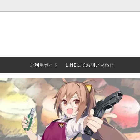
ウォーハンマー(40k/AoS)、ボードゲーム、シタデルカラーの正規
ころからインディーズまで何でも揃います！ 和歌山に実店舗あり。ゲ
セットも充実。
プラコロ
再入荷
当店の商品について
Halo: F
車買い
業務販
ウォーハンマー NECROMUNDA[ネクロ
2/14発売予約
Paypal決済/銀行振り込みについて
ウォーハ
WARH
エアソ
ご利用ガイド
LINEにてお問い合わせ
ムンダ]
Horus 
て
ウォーハンマー アンダーワールド
予約品に関しての注意事項
ウォー
アシェ
Space Marine 2特集
GWS
コンバ
週刊ウ
ウォーハンマー・クエスト
コンバットパトロール/スピアヘッド
ウォーハ
バトルフ
earth™)
AOS各勢力永久呪文(エンドレススペル)
ウォーハ
GWS製ウォーハンマー関連グッツ(書籍
週刊ウ
FLOST製アイテム
MtOテ
など)
週刊ウォーハンマー
DSPIAE
ガンダムアッセンブル関連品
ボード