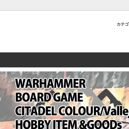
プレミアムショップTORAYAMA。通販・オンラインショップです！ ウ
ームマーケット新作や週刊ウォーハンマー関連、サバゲー装備(実物)も
カテ
lashpoint
替えセール!
売・卸販売について
ウォーハンマー 40000
LINE登録者限定セール
営業日・営業時間について
ンマー ホルスヘレシー[The
AMMER(ウォーハンマー)
フトガンの修理、カスタムについ
ウォーハンマー ホルスヘレシー
ウォーハンマー40,000：ア
トラパレ2023SUMMER
Heresy]
ンズ・インペリアリス
[Warhammer 40,000: Arma
11版
ハンマー ウォークライ
ット刊行 週刊ウォーハンマー
ウォーハンマー オールドワー
ウォーハンマー40000 大会 202
オンライン限定品
ットパトロールの発売日リストと
ウォーハンマーワールド製品
WAKAYAMA
ォーハンマーの発送について
ンマー ミドルアース(Middle-
ォース(40K/AOS)
シタデルカラー・シタデルブラ
勢力ダイス
テム
ンマー40000 各勢力
デスウォッチ
ォーハンマー
vallejo(ファレホ)
レイン
ミニチュア輸送用プロテクトケ
ARMORED CORE[アーマード
ゲーム・カードゲーム
カードスリーブ