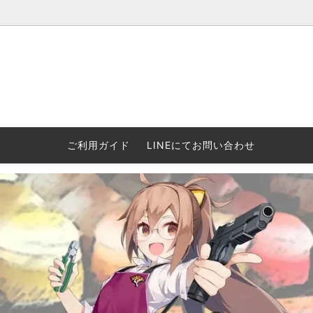
ウォーハンマー(40k/AoS)、ボードゲーム、シタデルカラーの正規
ころからインディーズまで何でも揃います！ 和歌山に実店舗あり。ゲ
セットも充実。
プラコロ
再入荷
当店の商品について
Halo: F
車買い
業務販
ウォーハンマー NECROMUNDA[ネクロ
2/14発売予約
Paypal決済/銀行振り込みについて
ウォーハ
WARH
エアソ
ご利用ガイド
LINEにてお問い合わせ
ムンダ]
Horus 
て
ウォーハンマー アンダーワールド
予約品に関しての注意事項
ウォー
アシェ
Space Marine 2特集
GWS
コンバ
週刊ウ
ウォーハンマー・クエスト
コンバットパトロール/スピアヘッド
ウォーハ
バトルフ
earth™)
AOS各勢力永久呪文(エンドレススペル)
ウォーハ
GWS製ウォーハンマー関連グッツ(書籍
週刊ウ
FLOST製アイテム
MtOテ
など)
週刊ウォーハンマー
DSPIAE
ガンダムアッセンブル関連品
ボード