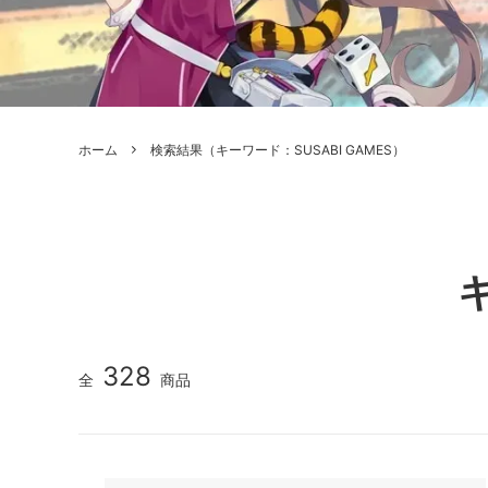
ボードゲーム
ゲームマ
エアソフトガン本体各種
escape
ボードゲーム・ホビー関係書籍
ガンプ
メッセージパッチ
RED W
ZOIDS(ゾイド)
バトルテッ
ホーム
検索結果（キーワード：SUSABI GAMES）
ミリタリーナレッジレポーツ
PC壊
ROBOT魂
DX超合
Halo: Flashpoint
Assass
ねんどろいど
トレー
フィギュア
雑貨・
キ
レゴ(LEGO)
限定品
カスタムパーツ
光学機
328
全
商品
レーション・災害備蓄用品
エアガ
フィールドチケット