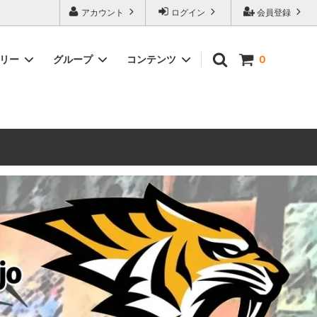
ォーハンマーとボードゲームのことなら当店へ！ボードゲームもメジャーど
アカウント
ログイン
会員登録
豊富に取り扱い。 在庫品は即日発送対応可能！初心者向けのスターター
ゴリー
グループ
コンテンツ
0
ウォーハンマー キルチーム
新製品予約
メール不着トラブルについて
 レギオ
ルマゲドン
ウォーハンマーエイジオブシグマー
ウォーハンマー ルールブック
ウォーハンマー40000ゲーム大会
geddon]
(AoS)
2025
ルド
6 in
ウォーハンマー ブラッドボウル[Blood
Bowl]
テレイン（ウォーハンマー情景モデル）
ンドアイ
WARHAMME BLACK LIBRARY(ウォー
40000で使えるヘレシーユニット
ハンマーブラックライブラリー)
English
Two Thin Coats
ース
シタデルカラーセット販売
コア]
ボードゲーム予約受付中
ボードゲームグッツ(コンバットゲー