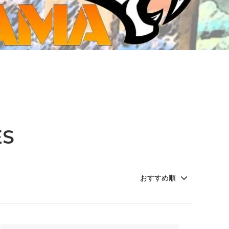
ジ・ダイストレイ・GWS以外のダイス
CMON JAPAN
など)
世界の童話シリーズ
JOYTOY(ジョイトイ)
SFA製高性能Lipoバッテリー
モンスターハンター
メタル
ミニチュア用ベース
超合金魂
ぬいぐるみ
シルバニアファミリー
S
装備品
バッテリー
その他アイテム・ワッペン類