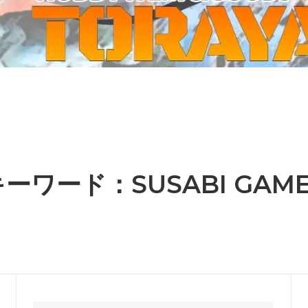
ーケット2024秋
ゲームマーケット2025秋
 from tarkov[タルコフ]
スイス迷彩 TAZ90
ラ
プラモデル
IN
グローブ特集
ク[BattleTech]
ホビー用塗料・ツール
れたのでお金が必要セール!
ファレホ トゥルーメタリック
金
GUNDAM UNIVERSE
ins Creed: Animus
ディングカード(トレカ)
キャラクターアイテム(食玩類)
キャラクター雑貨
ベイブレード
ーワード：SUSABI GAME
エアソフトガン
器・関連パーツ
各種マガジン
ン関連工具・メンテナンス用品
ミリタリー書籍・雑誌