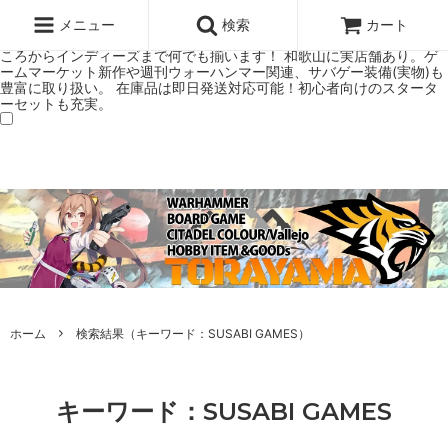
ウォーハンマー(40k/AoS)、ボードゲーム、シタデルカラーの正規プレ
ミアムショップTORAYAMA。通販・オンラインショップです！ ウォー
メニュー
検索
カート
ハンマーとボードゲームのことなら当店へ！ボードゲームもメジャーど
ころからインディーズまで何でも揃います！ 和歌山に実店舗あり。ゲ
ームマーケット新作や週刊ウォーハンマー関連、サバゲー装備(実物)も
豊富に取り扱い。 在庫品は即日発送対応可能！初心者向けのスタータ
ーセットも充実。
ホーム
検索結果（キーワード：SUSABI GAMES）
キーワード：SUSABI GAMES