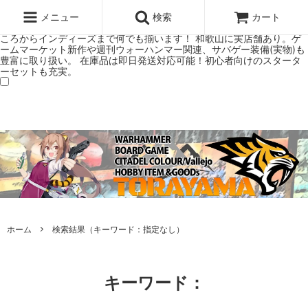
ウォーハンマー(40k/AoS)、ボードゲーム、シタデルカラーの正規プレ
ミアムショップTORAYAMA。通販・オンラインショップです！ ウォー
メニュー
検索
カート
ハンマーとボードゲームのことなら当店へ！ボードゲームもメジャーど
ころからインディーズまで何でも揃います！ 和歌山に実店舗あり。ゲ
ームマーケット新作や週刊ウォーハンマー関連、サバゲー装備(実物)も
豊富に取り扱い。 在庫品は即日発送対応可能！初心者向けのスタータ
ーセットも充実。
ホーム
検索結果（キーワード：指定なし）
キーワード：