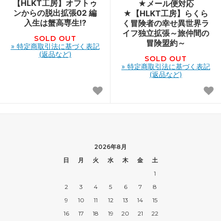
【HLKT工房】オフトゥ
★メール便対応
ンからの脱出拡張02 編
★【HLKT工房】らくら
入生は蟹高専生!?
く冒険者の幸せ異世界ラ
イフ独立拡張～旅仲間の
SOLD OUT
冒険盟約～
» 特定商取引法に基づく表記
(返品など)
SOLD OUT
» 特定商取引法に基づく表記
(返品など)
2026年8月
日
月
火
水
木
金
土
1
2
3
4
5
6
7
8
9
10
11
12
13
14
15
16
17
18
19
20
21
22