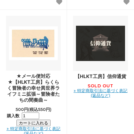
★メール便対応
【HLKT工房】信仰通貨
★【HLKT工房】らくら
SOLD OUT
く冒険者の幸せ異世界ラ
» 特定商取引法に基づく表記
イフミニ拡張～冒険者た
(返品など)
ちの間奏曲～
500円(税込550円)
購入数
» 特定商取引法に基づく表記
(返品など)