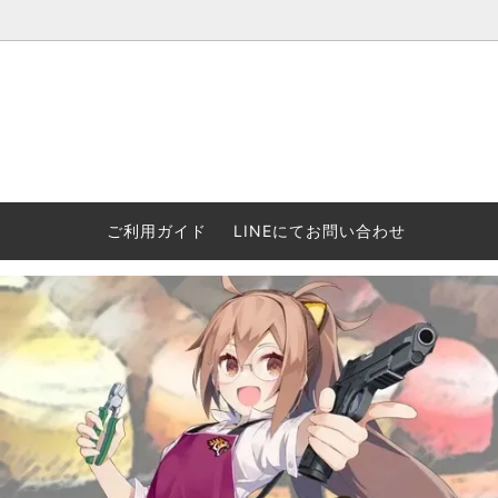
ウォーハンマー(40k/AoS)、ボードゲーム、シタデルカラーの正規
ころからインディーズまで何でも揃います！ 和歌山に実店舗あり。ゲ
セットも充実。
プラコロ
再入荷
当店の商品について
Halo: F
車買い
業務販
ウォーハンマー NECROMUNDA[ネクロ
2/14発売予約
Paypal決済/銀行振り込みについて
ウォーハ
WARH
エアソ
ご利用ガイド
LINEにてお問い合わせ
ムンダ]
Horus 
て
ウォーハンマー アンダーワールド
予約品に関しての注意事項
ウォー
アシェ
Space Marine 2特集
GWS
コンバ
週刊ウ
ウォーハンマー・クエスト
コンバットパトロール/スピアヘッド
ウォーハ
バトルフ
earth™)
AOS各勢力永久呪文(エンドレススペル)
ウォーハ
GWS製ウォーハンマー関連グッツ(書籍
週刊ウ
FLOST製アイテム
MtOテ
など)
週刊ウォーハンマー
DSPIAE
ガンダムアッセンブル関連品
ボード