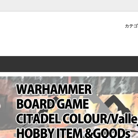
プレミアムショップTORAYAMA。通販・オンラインショップです！ ウ
ームマーケット新作や週刊ウォーハンマー関連、サバゲー装備(実物)も
カテ
lashpoint
替えセール!
売・卸販売について
ウォーハンマー 40000
LINE登録者限定セール
営業日・営業時間について
ンマー ホルスヘレシー[The
AMMER(ウォーハンマー)
フトガンの修理、カスタムについ
ウォーハンマー ホルスヘレシー
ウォーハンマー40,000：ア
トラパレ2023SUMMER
Heresy]
ンズ・インペリアリス
[Warhammer 40,000: Arma
11版
ハンマー ウォークライ
ット刊行 週刊ウォーハンマー
ウォーハンマー オールドワー
ウォーハンマー40000 大会 202
オンライン限定品
ットパトロールの発売日リストと
ウォーハンマーワールド製品
WAKAYAMA
ォーハンマーの発送について
ンマー ミドルアース(Middle-
ォース(40K/AOS)
シタデルカラー・シタデルブラ
勢力ダイス
テム
ンマー40000 各勢力
デスウォッチ
ォーハンマー
vallejo(ファレホ)
レイン
ミニチュア輸送用プロテクトケ
ARMORED CORE[アーマード
ゲーム・カードゲーム
カードスリーブ