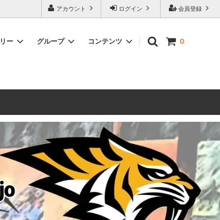
ォーハンマーとボードゲームのことなら当店へ！ボードゲームもメジャーど
アカウント
ログイン
会員登録
豊富に取り扱い。 在庫品は即日発送対応可能！初心者向けのスターター
ゴリー
グループ
コンテンツ
0
ウォーハンマー キルチーム
新製品予約
メール不着トラブルについて
 レギオ
ルマゲドン
ウォーハンマーエイジオブシグマー
ウォーハンマー ルールブック
ウォーハンマー40000ゲーム大会
geddon]
(AoS)
2025
ルド
6 in
ウォーハンマー ブラッドボウル[Blood
Bowl]
テレイン（ウォーハンマー情景モデル）
ンドアイ
WARHAMME BLACK LIBRARY(ウォー
40000で使えるヘレシーユニット
ハンマーブラックライブラリー)
English
Two Thin Coats
ース
シタデルカラーセット販売
コア]
ボードゲーム予約受付中
ボードゲームグッツ(コンバットゲー