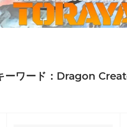
ーケット2024秋
ゲームマーケット2025秋
 from tarkov[タルコフ]
スイス迷彩 TAZ90
ラ
プラモデル
IN
グローブ特集
ク[BattleTech]
ホビー用塗料・ツール
れたのでお金が必要セール!
ファレホ トゥルーメタリック
金
GUNDAM UNIVERSE
ins Creed: Animus
ディングカード(トレカ)
キャラクターアイテム(食玩類)
キャラクター雑貨
ベイブレード
キーワード：Dragon Creat
エアソフトガン
器・関連パーツ
各種マガジン
ン関連工具・メンテナンス用品
ミリタリー書籍・雑誌