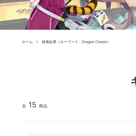
ボードゲーム
ゲームマ
エアソフトガン本体各種
escape
ボードゲーム・ホビー関係書籍
ガンプ
メッセージパッチ
RED W
ZOIDS(ゾイド)
バトルテッ
ホーム
検索結果（キーワード：Dragon Create）
ミリタリーナレッジレポーツ
PC壊
ROBOT魂
DX超合
Halo: Flashpoint
Assass
ねんどろいど
トレー
フィギュア
雑貨・
レゴ(LEGO)
限定品
カスタムパーツ
光学機
15
全
商品
レーション・災害備蓄用品
エアガ
フィールドチケット