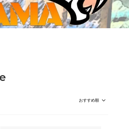
ジ・ダイストレイ・GWS以外のダイス
CMON JAPAN
など)
世界の童話シリーズ
JOYTOY(ジョイトイ)
SFA製高性能Lipoバッテリー
モンスターハンター
メタル
ミニチュア用ベース
超合金魂
ぬいぐるみ
シルバニアファミリー
e
装備品
バッテリー
その他アイテム・ワッペン類