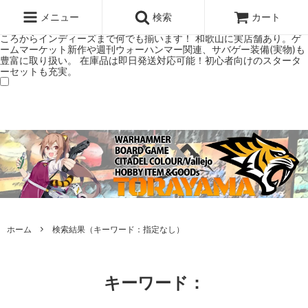
ウォーハンマー(40k/AoS)、ボードゲーム、シタデルカラーの正規プレ
ミアムショップTORAYAMA。通販・オンラインショップです！ ウォー
メニュー
検索
カート
ハンマーとボードゲームのことなら当店へ！ボードゲームもメジャーど
ころからインディーズまで何でも揃います！ 和歌山に実店舗あり。ゲ
ームマーケット新作や週刊ウォーハンマー関連、サバゲー装備(実物)も
豊富に取り扱い。 在庫品は即日発送対応可能！初心者向けのスタータ
ーセットも充実。
ホーム
検索結果（キーワード：指定なし）
キーワード：