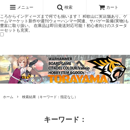
ウォーハンマー(40k/AoS)、ボードゲーム、シタデルカラーの正規プレ
ミアムショップTORAYAMA。通販・オンラインショップです！ ウォー
メニュー
検索
カート
ハンマーとボードゲームのことなら当店へ！ボードゲームもメジャーど
ころからインディーズまで何でも揃います！ 和歌山に実店舗あり。ゲ
ームマーケット新作や週刊ウォーハンマー関連、サバゲー装備(実物)も
豊富に取り扱い。 在庫品は即日発送対応可能！初心者向けのスタータ
ーセットも充実。
ホーム
検索結果（キーワード：指定なし）
キーワード：