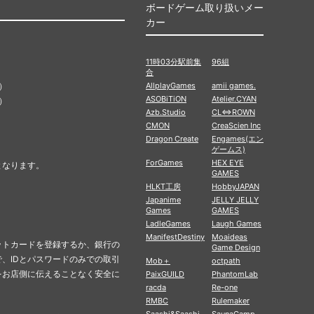
ボードゲーム取り扱いメー
カー
11時03分駅前集
96組
合
）
AllplayGames
amii games.
ASOBiTiON
Atelier.CYAN
）
Azb.Studio
CL⇔ROWN
CMON
CreaScien Inc
Dragon Create
Engames(エン
ゲームス)
ForGames
HEX EYE
となります。
GAMES
HLKT工房
HobbyJAPAN
Japanime
JELLY JELLY
Games
GAMES
LadleGames
Laugh Games
ManifestDestiny
Moaideas
ットカードを登録するか、銀行の
Game Design
、IDとパスワードのみでの取引
Mob＋
octpath
をお店側に伝えることなく安全に
PaixGUILD
PhantomLab
racda
Re-one
RMBC
Rulemaker