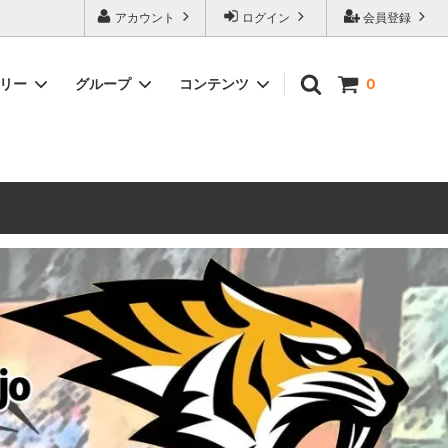
ォーハンマーとボードゲームのことなら当店へ！ボードゲームもメジャーど
アカウント
ログイン
会員登録
豊富に取り扱い。 在庫品は即日発送対応可能！初心者向けのスターター
ゴリー
グループ
コンテンツ
0
ウォーハンマー キルチーム
新製品予約
メール不着トラブルについて
 レギオ
ルマゲドン
ウォーハンマーエイジオブシグマー
ウォーハンマー ルールブック
ウォーハンマー40000ゲーム大会
geddon]
(AoS)
2025
ルド
6 in
ウォーハンマー ブラッドボウル[Blood
Bowl]
テレイン（ウォーハンマー情景モデル）
ンドアイ
WARHAMME BLACK LIBRARY(ウォー
40000で使えるヘレシーユニット
ハンマーブラックライブラリー)
English
Two Thin Coats
ース
シタデルカラーセット販売
コア]
ボードゲーム予約受付中
ボードゲームグッツ(コンバットゲー