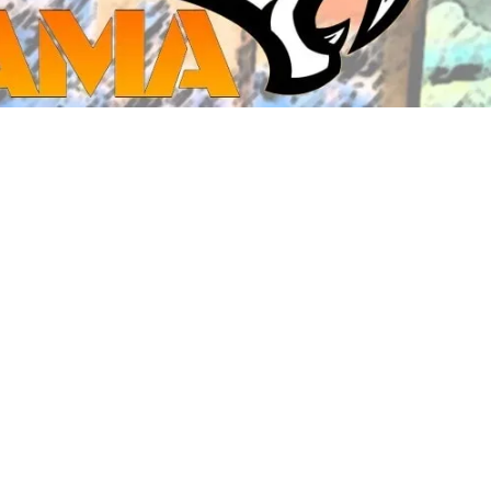
ジ・ダイストレイ・GWS以外のダイス
CMON JAPAN
など)
世界の童話シリーズ
JOYTOY(ジョイトイ)
SFA製高性能Lipoバッテリー
モンスターハンター
メタル
ミニチュア用ベース
超合金魂
ぬいぐるみ
シルバニアファミリー
装備品
バッテリー
その他アイテム・ワッペン類