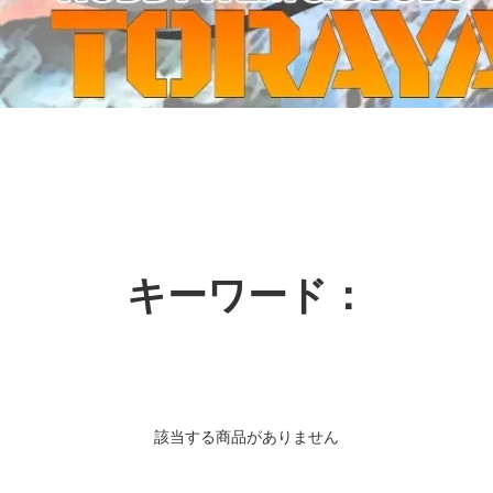
ーケット2024秋
ゲームマーケット2025秋
 from tarkov[タルコフ]
スイス迷彩 TAZ90
ラ
プラモデル
IN
グローブ特集
ク[BattleTech]
ホビー用塗料・ツール
れたのでお金が必要セール!
ファレホ トゥルーメタリック
金
GUNDAM UNIVERSE
ins Creed: Animus
ディングカード(トレカ)
キャラクターアイテム(食玩類)
キャラクター雑貨
ベイブレード
キーワード：
エアソフトガン
器・関連パーツ
各種マガジン
ン関連工具・メンテナンス用品
ミリタリー書籍・雑誌
該当する商品がありません