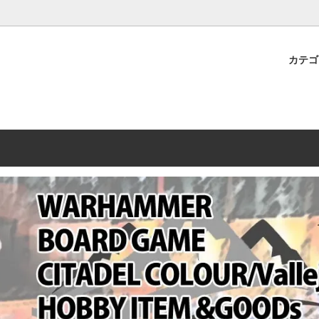
プレミアムショップTORAYAMA。通販・オンラインショップです！ ウ
ームマーケット新作や週刊ウォーハンマー関連、サバゲー装備(実物)も
カテ
lashpoint
替えセール!
売・卸販売について
ウォーハンマー 40000
LINE登録者限定セール
営業日・営業時間について
ンマー ホルスヘレシー[The
AMMER(ウォーハンマー)
フトガンの修理、カスタムについ
ウォーハンマー ホルスヘレシー
ウォーハンマー40,000：ア
トラパレ2023SUMMER
Heresy]
ンズ・インペリアリス
[Warhammer 40,000: Arma
11版
ハンマー ウォークライ
ット刊行 週刊ウォーハンマー
ウォーハンマー オールドワー
ウォーハンマー40000 大会 202
オンライン限定品
ットパトロールの発売日リストと
ウォーハンマーワールド製品
WAKAYAMA
ォーハンマーの発送について
ンマー ミドルアース(Middle-
ォース(40K/AOS)
シタデルカラー・シタデルブラ
勢力ダイス
テム
ンマー40000 各勢力
デスウォッチ
ォーハンマー
vallejo(ファレホ)
レイン
ミニチュア輸送用プロテクトケ
ARMORED CORE[アーマード
ゲーム・カードゲーム
カードスリーブ