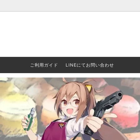
ウォーハンマー(40k/AoS)、ボードゲーム、シタデルカラーの正規
ころからインディーズまで何でも揃います！ 和歌山に実店舗あり。ゲ
セットも充実。
プラコロ
再入荷
当店の商品について
Halo: F
車買い
業務販
ウォーハンマー NECROMUNDA[ネクロ
2/14発売予約
Paypal決済/銀行振り込みについて
ウォーハ
WARH
エアソ
ご利用ガイド
LINEにてお問い合わせ
ムンダ]
Horus 
て
ウォーハンマー アンダーワールド
予約品に関しての注意事項
ウォー
アシェ
Space Marine 2特集
GWS
コンバ
週刊ウ
ウォーハンマー・クエスト
コンバットパトロール/スピアヘッド
ウォーハ
バトルフ
earth™)
AOS各勢力永久呪文(エンドレススペル)
ウォーハ
GWS製ウォーハンマー関連グッツ(書籍
週刊ウ
FLOST製アイテム
MtOテ
など)
週刊ウォーハンマー
DSPIAE
ガンダムアッセンブル関連品
ボード