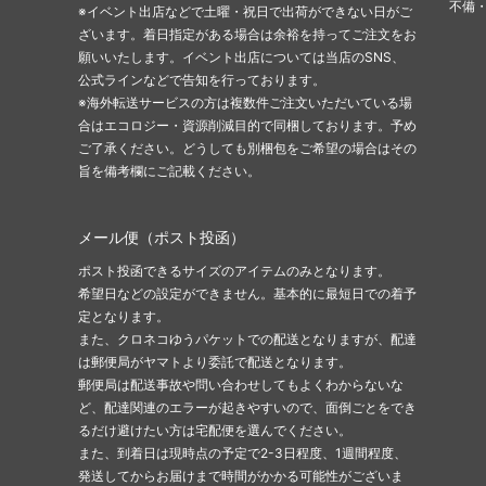
不備
※イベント出店などで土曜・祝日で出荷ができない日がご
ざいます。着日指定がある場合は余裕を持ってご注文をお
願いいたします。イベント出店については当店のSNS、
公式ラインなどで告知を行っております。
※海外転送サービスの方は複数件ご注文いただいている場
合はエコロジー・資源削減目的で同梱しております。予め
ご了承ください。どうしても別梱包をご希望の場合はその
旨を備考欄にご記載ください。
メール便（ポスト投函）
ポスト投函できるサイズのアイテムのみとなります。
希望日などの設定ができません。基本的に最短日での着予
定となります。
また、クロネコゆうパケットでの配送となりますが、配達
は郵便局がヤマトより委託で配送となります。
郵便局は配送事故や問い合わせしてもよくわからないな
ど、配達関連のエラーが起きやすいので、面倒ごとをでき
るだけ避けたい方は宅配便を選んでください。
また、到着日は現時点の予定で2-3日程度、1週間程度、
発送してからお届けまで時間がかかる可能性がございま