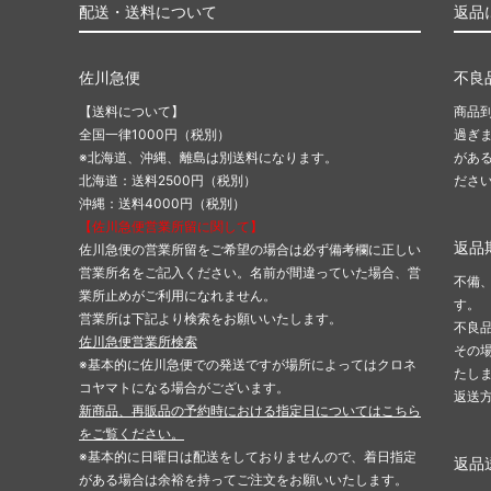
配送・送料について
返品
佐川急便
不良
【送料について】
商品
全国一律1000円（税別）
過ぎ
※北海道、沖縄、離島は別送料になります。
があ
北海道：送料2500円（税別）
ださ
沖縄：送料4000円（税別）
【佐川急便営業所留に関して】
返品
佐川急便の営業所留をご希望の場合は必ず備考欄に正しい
営業所名をご記入ください。名前が間違っていた場合、営
不備
業所止めがご利用になれません。
す。
営業所は下記より検索をお願いいたします。
不良
佐川急便営業所検索
その
※基本的に佐川急便での発送ですが場所によってはクロネ
たし
コヤマトになる場合がございます。
返送
新商品、再販品の予約時における指定日についてはこちら
をご覧ください。
※基本的に日曜日は配送をしておりませんので、着日指定
返品
がある場合は余裕を持ってご注文をお願いいたします。