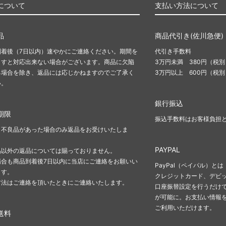
について
支払い方法について
品
商品代引き(佐川急便)
到着後（7日以内）速やかにご連絡ください。期間を
代引き手数料
ますと対応出来ない場合がございます。商品に欠陥
3万円未満 380円（税別
る場合を除き、返品には応じかねますのでご了承く
3万円以上 600円（税別
い。
銀行振込
期限
振込手数料はお客様負担
、不良品があった場合のみ返品をお受けいたしま
PAYPAL
品以外の返品については賜っておりません。
場合も商品到着後7日以内に当店にご連絡をお願いい
PayPal（ペイパル）とは
ます。
クレジットカード、デビ
方法はご連絡を頂いたときにご連絡いたします。
口座振替設定を行うだけで
が可能に。お支払い情報
ご利用いただけます。
送料