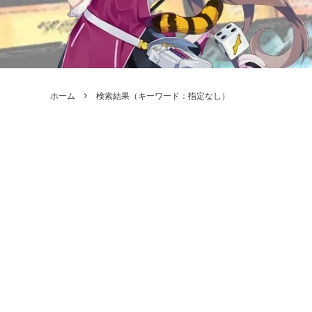
ボードゲーム
ゲームマ
エアソフトガン本体各種
escape
ボードゲーム・ホビー関係書籍
ガンプ
メッセージパッチ
RED W
ZOIDS(ゾイド)
バトルテッ
ホーム
検索結果（キーワード：指定なし）
ミリタリーナレッジレポーツ
PC壊
ROBOT魂
DX超合
Halo: Flashpoint
Assass
ねんどろいど
トレー
フィギュア
雑貨・
レゴ(LEGO)
限定品
カスタムパーツ
光学機
レーション・災害備蓄用品
エアガ
フィールドチケット