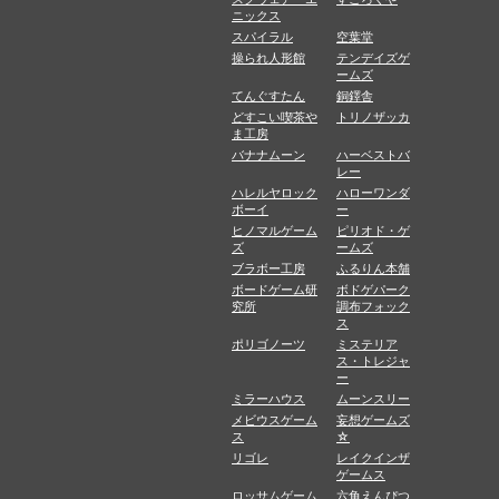
ニックス
スパイラル
空葉堂
操られ人形館
テンデイズゲ
ームズ
てんぐすたん
銅鐸舎
どすこい喫茶や
トリノザッカ
ま工房
バナナムーン
ハーベストバ
レー
ハレルヤロック
ハローワンダ
ボーイ
ー
ヒノマルゲーム
ピリオド・ゲ
ズ
ームズ
ブラボー工房
ふるりん本舗
ボードゲーム研
ボドゲパーク
究所
調布フォック
ス
ポリゴノーツ
ミステリア
ス・トレジャ
ー
ミラーハウス
ムーンスリー
メビウスゲーム
妄想ゲームズ
ス
☆
リゴレ
レイクインザ
ゲームス
ロッサムゲーム
六角えんぴつ