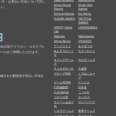
Saashi&Saashi
SaunaCamp.
の使い方・お支払い方法について詳し
Show House
Smart Ape
さい。
Games
Games
StingrayGames
Sui Works
SUSABI GAMES
TACTICAL
GAMES
UNPOT Game
USAPAGAMES
Lab
Wablues
WarpGames
White Works
YOSASOU
アークライト
あそぼうや
SA/JCB/アメリカン・エキスプレ
あんきろわーく
エラーロイド
ナース)がご利用いただけます。
す
オインクゲーム
カルカソンヌ
ズ
きよみずかつや
久遠堂
グループSNE
くろねこルー
に登録された配送先や支払い方法を
プ
ゲームNOWA
ケンビル
幻想遊戯団
幻冬舎
心火Games
こっちや
コロコロ堂
さいなげ
さとーふぁみり
サニーバード
あ
シエラゲームズ
数寄ゲームズ
スクウェア・エ
すごろくや