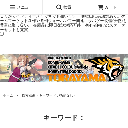
ウォーハンマー(40k/AoS)、ボードゲーム、シタデルカラーの正規プレ
ミアムショップTORAYAMA。通販・オンラインショップです！ ウォー
メニュー
検索
カート
ハンマーとボードゲームのことなら当店へ！ボードゲームもメジャーど
ころからインディーズまで何でも揃います！ 和歌山に実店舗あり。ゲ
ームマーケット新作や週刊ウォーハンマー関連、サバゲー装備(実物)も
豊富に取り扱い。 在庫品は即日発送対応可能！初心者向けのスタータ
ーセットも充実。
ホーム
検索結果（キーワード：指定なし）
キーワード：